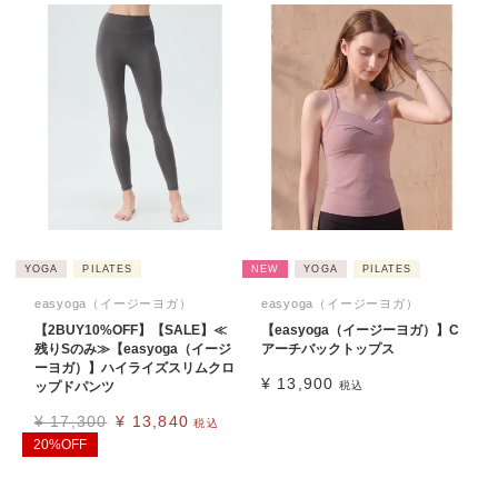
YOGA
PILATES
NEW
YOGA
PILATES
easyoga（イージーヨガ）
easyoga（イージーヨガ）
【2BUY10%OFF】【SALE】≪
【easyoga（イージーヨガ）】C
残りSのみ≫【easyoga（イージ
アーチバックトップス
ーヨガ）】ハイライズスリムクロ
¥
13,900
ップドパンツ
税込
¥
17,300
¥
13,840
税込
20%OFF