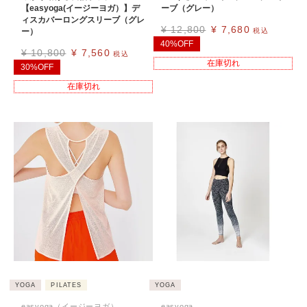
【easyoga(イージーヨガ）】デ
ーブ（グレー）
ィスカバーロングスリーブ（グレ
¥
12,800
¥
7,680
ー）
税込
40%OFF
¥
10,800
¥
7,560
税込
在庫切れ
30%OFF
在庫切れ
YOGA
PILATES
YOGA
easyoga（イージーヨガ）
easyoga