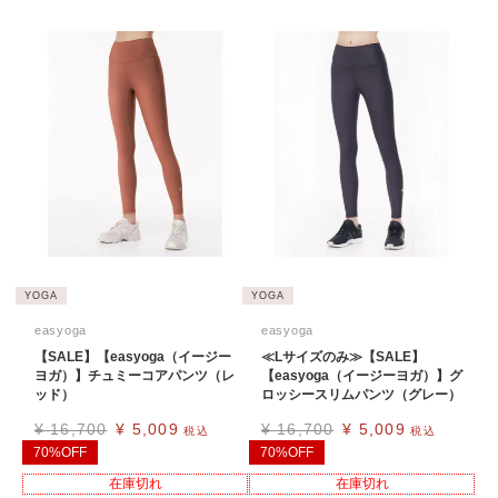
YOGA
YOGA
easyoga
easyoga
【SALE】【easyoga（イージー
≪Lサイズのみ≫【SALE】
ヨガ）】チュミーコアパンツ（レ
【easyoga（イージーヨガ）】グ
ッド）
ロッシースリムパンツ（グレー）
¥
16,700
¥
5,009
¥
16,700
¥
5,009
税込
税込
70%OFF
70%OFF
在庫切れ
在庫切れ