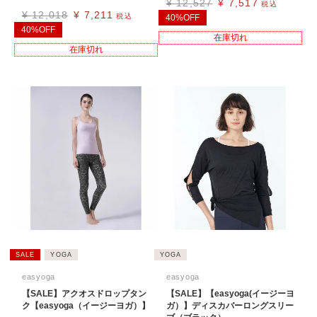
¥
12,527
¥
7,517
税込
¥
12,018
¥
7,211
税込
40%OFF
40%OFF
在庫切れ
在庫切れ
SALE
YOGA
YOGA
easyoga
easyoga
【SALE】アクオスドロップタン
【SALE】【easyoga(イージーヨ
ク【easyoga（イージーヨガ）】
ガ）】ディスカバーロングスリー