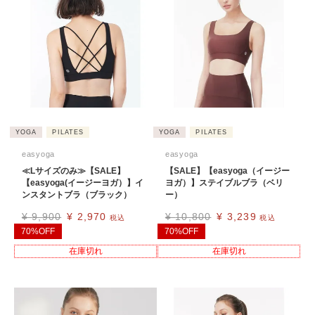
YOGA
PILATES
YOGA
PILATES
easyoga
easyoga
≪Lサイズのみ≫【SALE】
【SALE】【easyoga（イージー
【easyoga(イージーヨガ）】イ
ヨガ）】ステイブルブラ（ベリ
ンスタントブラ（ブラック）
ー）
¥
9,900
¥
2,970
¥
10,800
¥
3,239
税込
税込
70%OFF
70%OFF
在庫切れ
在庫切れ