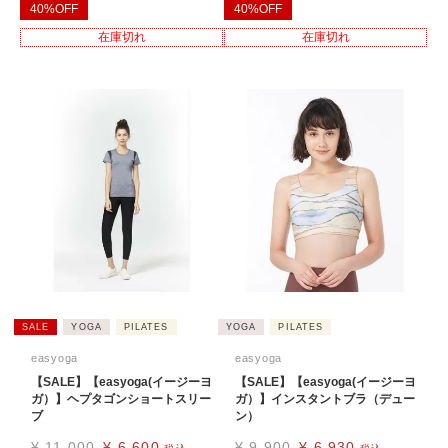
40%OFF
40%OFF
在庫切れ
在庫切れ
SALE
YOGA
PILATES
YOGA
PILATES
easyoga
easyoga
【SALE】【easyoga(イージーヨ
【SALE】【easyoga(イージーヨ
ガ）】ヘプタゴンショートスリー
ガ）】インスタントブラ（デュー
ブ
ン）
¥
11,000
¥
6,600
¥
9,900
¥
6,930