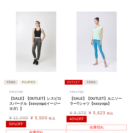
YOGA
PILATES
OUTLET
YOGA
easyoga
easyoga
【SALE】【OUTLET】レスピロ
【SALE】【OUTLET】ルニソー
スパークル【easyoga(イージー
ラーTシャツ【easyoga】
ヨガ）】
¥
9,370
¥
5,623
税込
¥
11,000
¥
5,500
税込
40%OFF
50%OFF
在庫切れ
在庫切れ