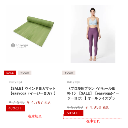
SALE
YOGA
YOGA
easyoga
easyoga
【SALE】ウインドヨガマット
《プロ愛用ブランドがセール価
【easyoga（イージーヨガ）】
格！》【SALE】【easyoga(イー
ジーヨガ）】オールライズブラ
¥
7,945
¥
4,767
税込
¥
9,900
¥
4,950
税込
40%OFF
50%OFF
在庫切れ
在庫切れ