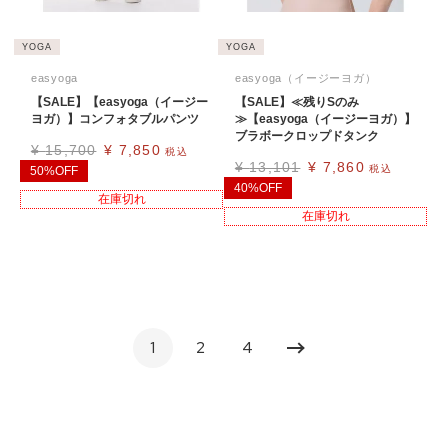
YOGA
YOGA
easyoga
easyoga（イージーヨガ）
【SALE】【easyoga（イージー
【SALE】≪残りSのみ
ヨガ）】コンフォタブルパンツ
≫【easyoga（イージーヨガ）】
ブラボークロップドタンク
¥
15,700
¥
7,850
税込
¥
13,101
¥
7,860
税込
50%OFF
40%OFF
在庫切れ
在庫切れ
1
2
4