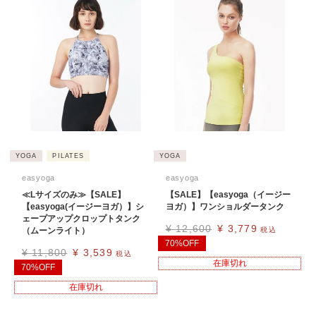
YOGA
PILATES
YOGA
easyoga
easyoga
≪Lサイズのみ≫【SALE】
【SALE】【easyoga（イージー
【easyoga(イージーヨガ）】シ
ヨガ）】ワンショルダータンク
ェープアップクロップトタンク
¥
12,600
¥
3,779
（ムーンライト）
税込
70%OFF
¥
11,800
¥
3,539
税込
在庫切れ
70%OFF
在庫切れ