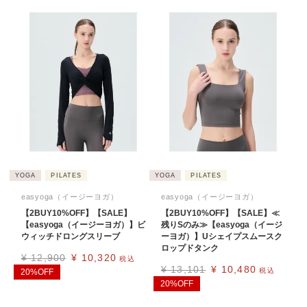
YOGA
PILATES
YOGA
PILATES
easyoga（イージーヨガ）
easyoga（イージーヨガ）
【2BUY10%OFF】【SALE】
【2BUY10%OFF】【SALE】≪
【easyoga（イージーヨガ）】ビ
残りSのみ≫【easyoga（イージ
ウィッチドロングスリーブ
ーヨガ）】Uシェイプスムースク
ロップドタンク
¥
12,900
¥
10,320
税込
¥
13,101
¥
10,480
税込
20%OFF
20%OFF