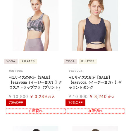
YOGA
PILATES
YOGA
PILATES
easyoga
easyoga
≪Lサイズのみ≫【SALE】
≪Lサイズのみ≫【SALE】
【easyoga（イージーヨガ）】ク
【easyoga（イージーヨガ）】ギ
ロスストラップブラ（プリント）
ャラントタンク
¥
10,800
¥
3,239
¥
10,800
¥
3,240
税込
税込
70%OFF
70%OFF
在庫切れ
在庫切れ