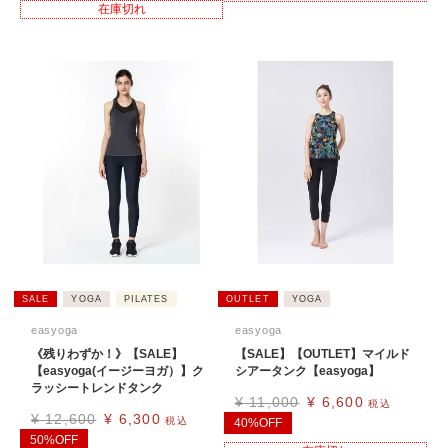
在庫切れ
SALE
YOGA
PILATES
OUTLET
YOGA
easyoga
easyoga
《残りわずか！》【SALE】
【SALE】【OUTLET】マイルド
【easyoga(イージーヨガ）】ク
シアータンク【easyoga】
ラッシートレンドタンク
¥
11,000
¥
6,600
税込
¥
12,600
¥
6,300
税込
40%OFF
50%OFF