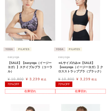
YOGA
PILATES
YOGA
PILATES
easyoga
easyoga
【SALE】【easyoga（イージー
≪Lサイズのみ≫【SALE】
ヨガ）】ステイブルブラ（コーラ
【easyoga（イージーヨガ）】ク
ル）
ロスストラップブラ（ブラック）
¥
10,800
¥
3,239
¥
10,800
¥
3,239
税込
税込
70%OFF
70%OFF
在庫切れ
在庫切れ