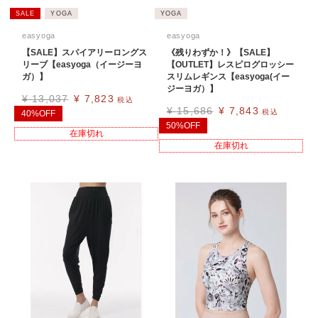
SALE
YOGA
YOGA
easyoga
easyoga
【SALE】スパイアリーロングス
《残りわずか！》【SALE】
リーブ【easyoga（イージーヨ
【OUTLET】レスピログロッシー
ガ）】
スリムレギンス【easyoga(イー
ジーヨガ）】
¥
13,037
¥
7,823
税込
¥
15,686
¥
7,843
税込
40%OFF
50%OFF
在庫切れ
在庫切れ