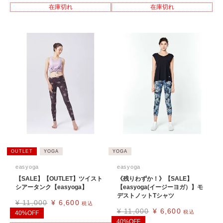
在庫切れ
在庫切れ
OUTLET
YOGA
YOGA
easyoga
easyoga
【SALE】【OUTLET】ツイスト
《残りわずか！》【SALE】
シアータンク【easyoga】
【easyoga(イージーヨガ）】モ
デストノットTシャツ
¥
11,000
¥
6,600
税込
¥
11,000
¥
6,600
税込
40%OFF
40%OFF