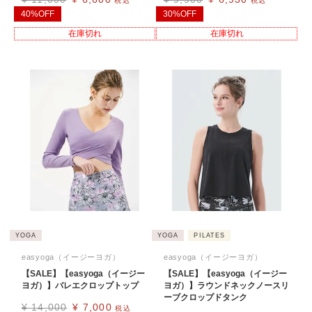
税込
税込
40%OFF
30%OFF
在庫切れ
在庫切れ
YOGA
YOGA
PILATES
easyoga（イージーヨガ）
easyoga（イージーヨガ）
【SALE】【easyoga（イージー
【SALE】【easyoga（イージー
ヨガ）】バレエクロップトップ
ヨガ）】ラウンドネックノースリ
ーブクロップドタンク
¥
14,000
¥
7,000
税込