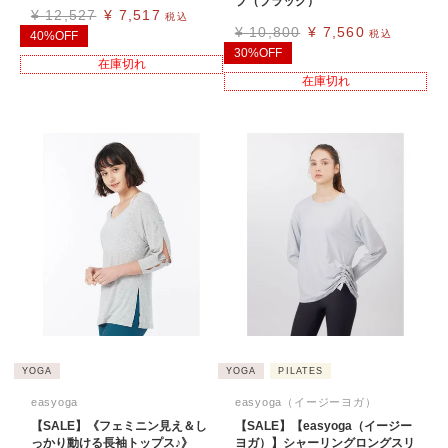
ブ（ブラック）
¥
12,527
¥
7,517
税込
¥
10,800
¥
7,560
税込
40%OFF
30%OFF
在庫切れ
在庫切れ
YOGA
YOGA
PILATES
easyoga
easyoga（イージーヨガ）
【SALE】《フェミニン見え＆し
【SALE】【easyoga（イージー
っかり動ける長袖トップス♪》
ヨガ）】シャーリングロングスリ