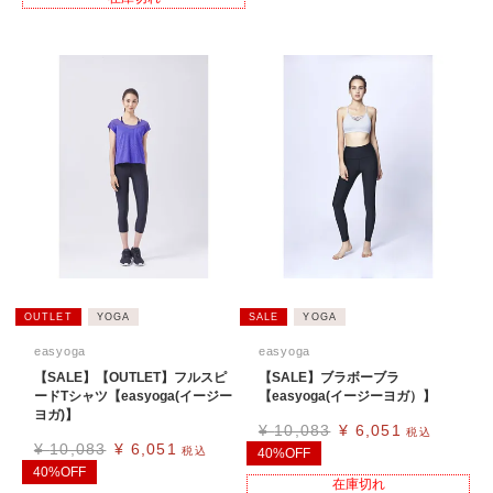
OUTLET
YOGA
SALE
YOGA
easyoga
easyoga
【SALE】【OUTLET】フルスピ
【SALE】ブラボーブラ
ードTシャツ【easyoga(イージー
【easyoga(イージーヨガ）】
ヨガ)】
¥
10,083
¥
6,051
税込
¥
10,083
¥
6,051
税込
40%OFF
40%OFF
在庫切れ