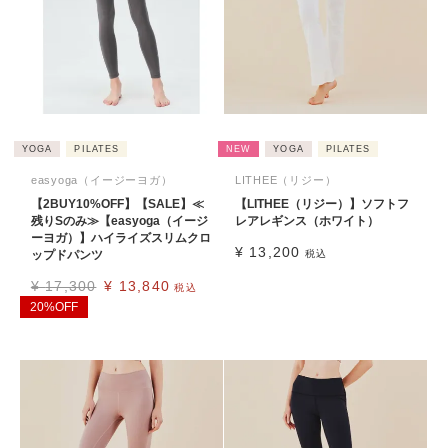
YOGA
PILATES
NEW
YOGA
PILATES
easyoga（イージーヨガ）
LITHEE（リジー）
【2BUY10%OFF】【SALE】≪
【LITHEE（リジー）】ソフトフ
残りSのみ≫【easyoga（イージ
レアレギンス（ホワイト）
ーヨガ）】ハイライズスリムクロ
¥
13,200
ップドパンツ
税込
¥
17,300
¥
13,840
税込
20%OFF