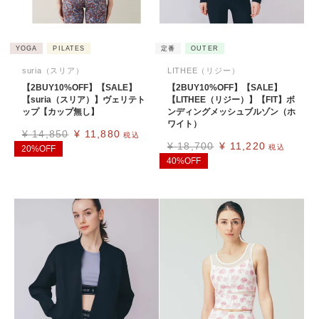
YOGA
PILATES
定番
OUTER
suria（スリア）
LITHEE（リジー）
【2BUY10%OFF】【SALE】
【2BUY10%OFF】【SALE】
【suria（スリア）】ヴェリテト
【LITHEE（リジー）】【FIT】ボ
ップ【カップ無し】
ンディングメッシュブルゾン（ホ
ワイト）
¥
14,850
¥
11,880
税込
¥
18,700
¥
11,220
税込
20%OFF
40%OFF