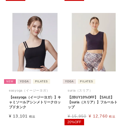
NEW
YOGA
PILATES
YOGA
PILATES
easyoga（イージーヨガ）
suria（スリア）
【easyoga（イージーヨガ）】キ
【2BUY10%OFF】【SALE】
ャミソールアシンメトリークロッ
【suria（スリア）】フルールト
プドタンク
ップ
¥
13,101
¥
15,950
¥
12,760
税込
税込
20%OFF