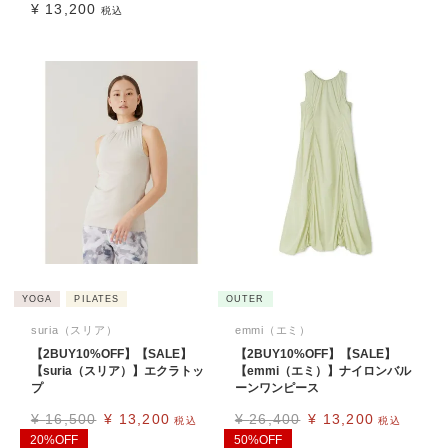
¥
13,200
税込
YOGA
PILATES
OUTER
suria（スリア）
emmi（エミ）
【2BUY10%OFF】【SALE】
【2BUY10%OFF】【SALE】
【suria（スリア）】エクラトッ
【emmi（エミ）】ナイロンバル
プ
ーンワンピース
¥
16,500
¥
13,200
¥
26,400
¥
13,200
税込
税込
20%OFF
50%OFF