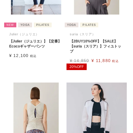
NEW
YOGA
PILATES
YOGA
PILATES
Julier（ジュリエ）
suria（スリア）
【Julier（ジュリエ）】【定番】
【2BUY10%OFF】【SALE】
Ecocoギャザーパンツ
【suria（スリア）】フィユトッ
プ
¥
12,100
税込
¥
14,850
¥
11,880
税込
20%OFF