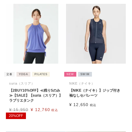
定番
YOGA
PILATES
NEW
SWIM
suria（スリア）
NIKE（ナイキ）
【2BUY10%OFF】≪残りSのみ
【NIKE（ナイキ）】ジップ付き
≫【SALE】【suria（スリア）】
袖なしセパレーツ
ラブリエタンク
¥
12,650
税込
¥
15,950
¥
12,760
税込
20%OFF