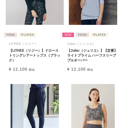
YOGA
PILATES
NEW
YOGA
PILATES
LITHEE（リジー）
Julier（ジュリエ）
【LITHEE（リジー）】ドロース
【Julier（ジュリエ）】【定番】
トリングシアートップス（ブラッ
ライトプライム ハーフスリーブ
ク）
プルオーバー
¥
12,100
¥
12,100
税込
税込