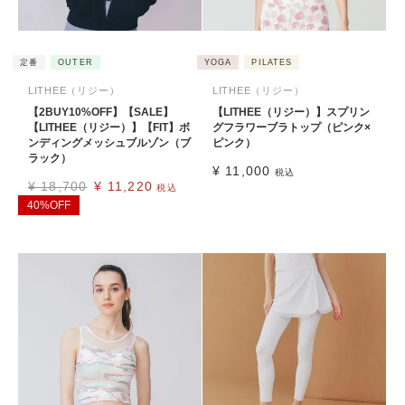
定番
OUTER
YOGA
PILATES
LITHEE（リジー）
LITHEE（リジー）
【2BUY10%OFF】【SALE】
【LITHEE（リジー）】スプリン
【LITHEE（リジー）】【FIT】ボ
グフラワーブラトップ（ピンク×
ンディングメッシュブルゾン（ブ
ピンク）
ラック）
¥
11,000
税込
¥
18,700
¥
11,220
税込
40%OFF