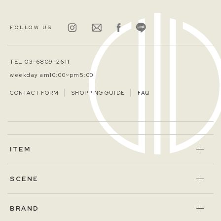
FOLLOW US
TEL 03-6809-2611
weekday am10:00~pm5:00
CONTACT FORM
SHOPPING GUIDE
FAQ
ITEM
SCENE
BRAND