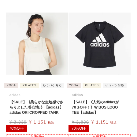
YOGA
PILATES
ゆうパケ対応
YOGA
PILATES
ゆうパケ対応
adidas
adidas
【SALE】《柔らかな生地感でさ
【SALE】《人気のadidasが
らりとした着心地♪》【adidas】
70％OFF！》W BOS LOGO
adidas ORI CROPPED TANK
TEE【adidas】
¥
3,839
¥
1,151
¥
3,839
¥
1,151
税込
税込
70%OFF
70%OFF