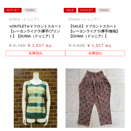
OUTLET
YOGA
SALE
OUTLET
YOGA
DUNIA（ドゥニア）
DUNIA（ドゥニア）
≪OUTLET≫Ｖフロントスカート
【SALE】Ｖフロントスカート
【レーヨンライクラ/厚手/プリン
【レーヨンライクラ/厚手/無地】
ト】【DUNIA（ドゥニア）】
【DUNIA（ドゥニア）】
¥
3,740
¥
1,017
¥
3,630
¥
1,017
税込
税込
在庫切れ
在庫切れ