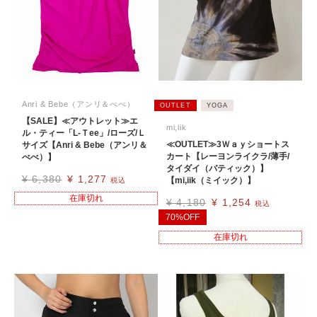
Anri & Bebe（アンリ＆べべ）
OUTLET
YOGA
【SALE】≪アウトレット≫エ
mi,iik
ル・ティー「L-Ｔee」/ローズ/Ｌ
≪OUTLET≫3Ｗａｙショートス
サイズ【Anri & Bebe（アンリ＆
カート【レーヨンライクラ/薄手/
べべ）】
タイダイ（バティック）】
¥
6,380
¥
1,277
【mi,iik（ミイック）】
税込
在庫切れ
¥
4,180
¥
1,254
税込
70%OFF
在庫切れ