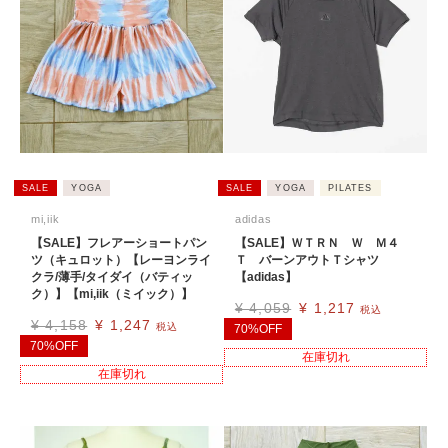
SALE
YOGA
SALE
YOGA
PILATES
mi,iik
adidas
【SALE】フレアーショートパン
【SALE】ＷＴＲＮ Ｗ Ｍ４
ツ（キュロット）【レーヨンライ
Ｔ バーンアウトＴシャツ
クラ/薄手/タイダイ（バティッ
【adidas】
ク）】【mi,iik（ミイック）】
¥
4,059
¥
1,217
税込
¥
4,158
¥
1,247
税込
70%OFF
70%OFF
在庫切れ
在庫切れ