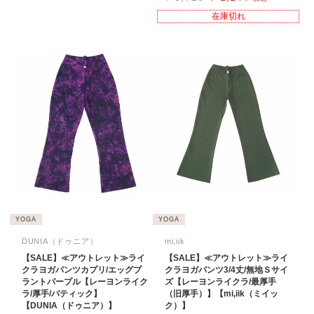
在庫切れ
YOGA
YOGA
DUNIA（ドゥニア）
mi,iik
【SALE】≪アウトレット≫ライ
【SALE】≪アウトレット≫ライ
クラヨガパンツカプリ/エッグプ
クラヨガパンツ3/4丈/無地Ｓサイ
ラントパープル【レーヨンライク
ズ【レーヨンライクラ/最厚手
ラ/厚手/バティック】
（旧厚手）】【mi,iik（ミイッ
【DUNIA（ドゥニア）】
ク）】