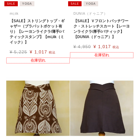
SALE
YOGA
SALE
YOGA
mi,iik
DUNIA（ドゥニア）
【SALE】ストリングトップ・ギ
【SALE】Ｖフロントパッチワー
ャザー（ブラパットポケット有
ク・ストレッチスカート【レーヨ
り）【レーヨンライクラ/薄手/バ
ンライクラ/厚手/バティック】
ティックスタンプ】【mi,iik（ミ
【DUNIA（ドゥニア）】
イック）】
¥
4,950
¥
1,017
税込
¥
5,225
¥
1,017
税込
在庫切れ
在庫切れ