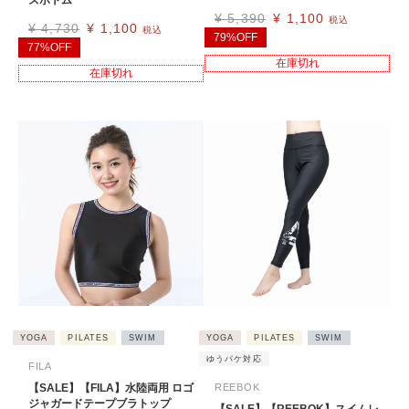
ズボトム
¥
5,390
¥
1,100
税込
¥
4,730
¥
1,100
税込
79%OFF
77%OFF
在庫切れ
在庫切れ
YOGA
PILATES
SWIM
YOGA
PILATES
SWIM
ゆうパケ対応
FILA
【SALE】【FILA】水陸両用 ロゴ
REEBOK
ジャガードテープブラトップ