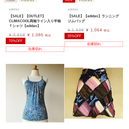
YOGA
PILATES
SALE
PILATES
adidas
adidas
【SALE】【OUTLET】
【SALE】【adidas】ランニング
CLIMACOOL両袖ライン入り半袖
ジムバッグ
Ｔシャツ【adidas】
¥
1,639
¥
1,064
税込
¥
3,619
¥
1,085
税込
35%OFF
70%OFF
在庫切れ
在庫切れ