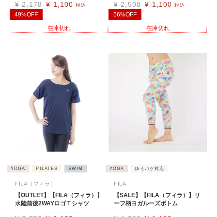
¥
2,178
¥
1,100
¥
2,508
¥
1,100
税込
税込
49%OFF
56%OFF
在庫切れ
在庫切れ
YOGA
PILATES
SWIM
YOGA
ゆうパケ対応
FILA（フィラ）
FILA
【OUTLET】【FILA（フィラ）】
【SALE】【FILA（フィラ）】リ
水陸前後2WAYロゴＴシャツ
ーフ柄ヨガルーズボトム