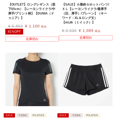
【OUTLET】ロングレギンス（股
【SALE】☆最終☆ホットパンツ/
下65cm）【レーヨンライクラ/中
ＸＬ【レーヨンライクラ/最厚手
厚手/プリント柄】【DUNIA（ド
（旧、厚手）/プレーン】（キー
ゥニア）】
ワード：XL＆ロング丈）
【mi,iik（ミイック）】
¥
5,853
¥
1,100
税込
¥
3,630
¥
1,089
税込
81%OFF
在庫切れ
在庫切れ
SALE
YOGA
PILATES
SALE
YOGA
PILATES