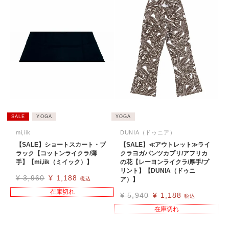
SALE
YOGA
YOGA
mi,iik
DUNIA（ドゥニア）
【SALE】ショートスカート・ブ
【SALE】≪アウトレット≫ライ
ラック【コットンライクラ/薄
クラヨガパンツカプリ/アフリカ
手】【mi,iik（ミイック）】
の花【レーヨンライクラ/厚手/プ
リント】【DUNIA（ドゥニ
¥
3,960
¥
1,188
税込
ア）】
在庫切れ
¥
5,940
¥
1,188
税込
在庫切れ