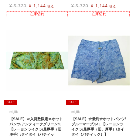
¥
5,720
¥
1,144
¥
5,720
¥
1,144
税込
税込
在庫切れ
在庫切れ
SALE
SALE
mi,iik
mi,iik
【SALE】≪入荷数限定≫ホット
【SALE】☆最終☆ホットパンツ/
パンツ/アンティークグリーン/Ｌ
ブルーマーブル/Ｌ【レーヨンラ
【レーヨンライクラ/最厚手（旧
イクラ/最厚手（旧、厚手）/タイ
厚手）/タイダイ（バティッ
ダイ（バティック）】