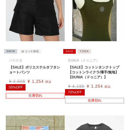
SWIM
ゆうパケ対応
SALE
YOGA
バケスタ
DUNIA（ドゥニア）
【SALE】ポリエステルタフタシ
【SALE】コットンタンクトップ
ョートパンツ
【コットンライクラ/薄手/無地】
【DUNIA（ドゥニア）】
¥
2,508
¥
1,254
税込
¥
4,180
¥
1,254
税込
50%OFF
70%OFF
在庫切れ
在庫切れ