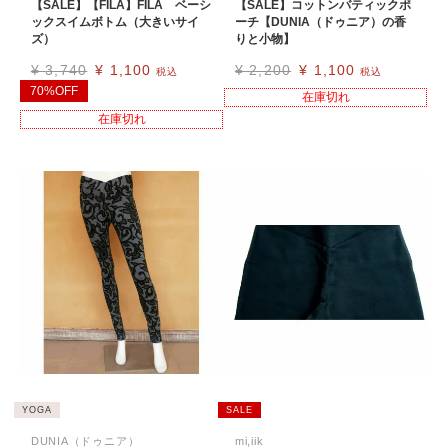
【SALE】【FILA】FILA ベーシ
【SALE】コットンバティックポ
ックスイムボトム（大きいサイ
ーチ【DUNIA（ドゥニア）の香
ズ）
りと小物】
¥
3,740
¥
1,100
¥
2,200
¥
1,100
税込
税込
70%OFF
在庫切れ
在庫切れ
YOGA
SALE
DUNIA（ドゥニア）
mi,iik