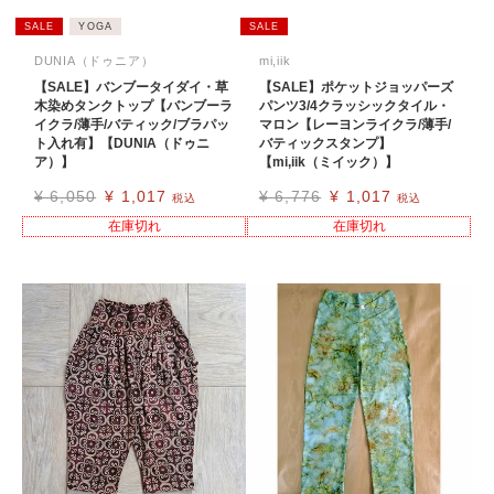
SALE
YOGA
SALE
DUNIA（ドゥニア）
mi,iik
【SALE】バンブータイダイ・草
【SALE】ポケットジョッパーズ
木染めタンクトップ【バンブーラ
パンツ3/4クラッシックタイル・
イクラ/薄手/バティック/ブラパッ
マロン【レーヨンライクラ/薄手/
ト入れ有】【DUNIA（ドゥニ
バティックスタンプ】
ア）】
【mi,iik（ミイック）】
¥
6,050
¥
1,017
¥
6,776
¥
1,017
税込
税込
在庫切れ
在庫切れ