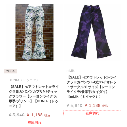
mi,iik
YOGA
【SALE】≪アウトレット≫ライ
DUNIA（ドゥニア）
クラヨガパンツ3/4丈/バイオレッ
【SALE】≪アウトレット≫ライ
トサークル/Ｓサイズ【レーヨン
クラヨガパンツカプリ/バティッ
ライクラ/最厚手/タイダイ】
クフラワー【レーヨンライクラ/
【mi,iik（ミイック）】
厚手/プリント】【DUNIA（ドゥ
¥
5,940
¥
1,188
ニア）】
税込
在庫切れ
¥
5,940
¥
1,188
税込
在庫切れ