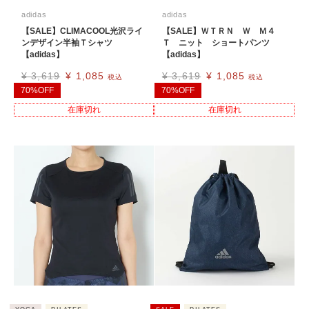
adidas
adidas
【SALE】CLIMACOOL光沢ライ
【SALE】ＷＴＲＮ Ｗ Ｍ４
ンデザイン半袖Ｔシャツ
Ｔ ニット ショートパンツ
【adidas】
【adidas】
¥
3,619
¥
1,085
¥
3,619
¥
1,085
税込
税込
70%OFF
70%OFF
在庫切れ
在庫切れ