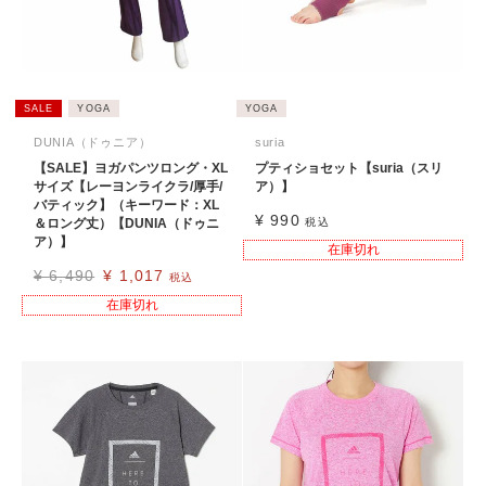
SALE
YOGA
YOGA
DUNIA（ドゥニア）
suria
【SALE】ヨガパンツロング・XL
プティショセット【suria（スリ
サイズ【レーヨンライクラ/厚手/
ア）】
バティック】（キーワード：XL
¥
990
＆ロング丈）【DUNIA（ドゥニ
税込
ア）】
在庫切れ
¥
6,490
¥
1,017
税込
在庫切れ