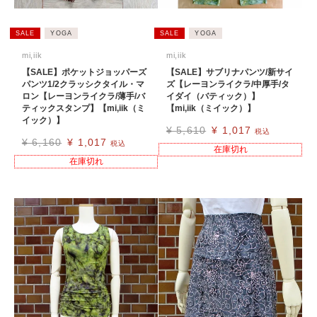
SALE
YOGA
SALE
YOGA
mi,iik
mi,iik
【SALE】ポケットジョッパーズ
【SALE】サブリナパンツ/新サイ
パンツ1/2クラッシクタイル・マ
ズ【レーヨンライクラ/中厚手/タ
ロン【レーヨンライクラ/薄手/バ
イダイ（バティック）】
ティックスタンプ】【mi,iik（ミ
【mi,iik（ミイック）】
イック）】
¥
5,610
¥
1,017
税込
¥
6,160
¥
1,017
税込
在庫切れ
在庫切れ