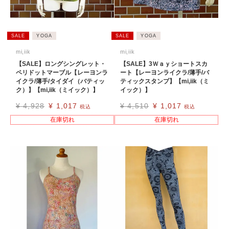
SALE
YOGA
SALE
YOGA
mi,iik
mi,iik
【SALE】ロングシングレット・
【SALE】3Ｗａｙショートスカ
ペリドットマーブル【レーヨンラ
ート【レーヨンライクラ/薄手/バ
イクラ/薄手/タイダイ（バティッ
ティックスタンプ】【mi,iik（ミ
ク）】【mi,iik（ミイック）】
イック）】
¥
4,928
¥
1,017
¥
4,510
¥
1,017
税込
税込
在庫切れ
在庫切れ