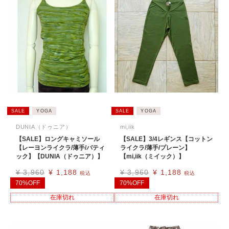
SALE
YOGA
SALE
YOGA
DUNIA（ドゥニア）
mi,iik
【SALE】ロングキャミソール
【SALE】3/4レギンス【コットン
【レーヨンライクラ/薄手/バティ
ライクラ/薄手/プレーン】
ック】【DUNIA（ドゥニア）】
【mi,iik（ミイック）】
¥
3,960
¥
1,188
¥
3,960
¥
1,188
税込
税込
70%OFF
70%OFF
在庫切れ
在庫切れ