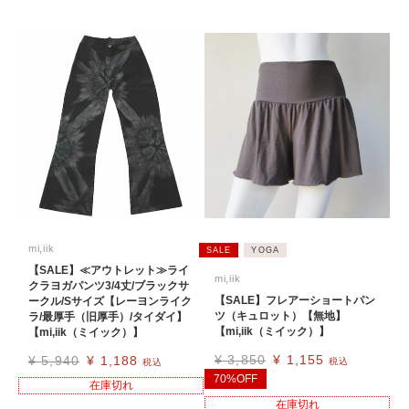
mi,iik
SALE
YOGA
【SALE】≪アウトレット≫ライ
mi,iik
クラヨガパンツ3/4丈/ブラックサ
【SALE】フレアーショートパン
ークル/Sサイズ【レーヨンライク
ツ（キュロット）【無地】
ラ/最厚手（旧厚手）/タイダイ】
【mi,iik（ミイック）】
【mi,iik（ミイック）】
¥
3,850
¥
1,155
¥
5,940
¥
1,188
税込
税込
70%OFF
在庫切れ
在庫切れ