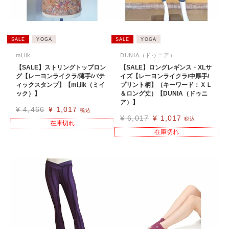
SALE
YOGA
SALE
YOGA
mi,iik
DUNIA（ドゥニア）
【SALE】ストリングトップロン
【SALE】ロングレギンス・XLサ
グ【レーヨンライクラ/薄手/バテ
イズ【レーヨンライクラ/中厚手/
ィックスタンプ】【mi,iik（ミイ
プリント柄】（キーワード：ＸＬ
ック）】
＆ロング丈）【DUNIA（ドゥニ
ア）】
¥
4,466
¥
1,017
税込
¥
6,017
¥
1,017
税込
在庫切れ
在庫切れ