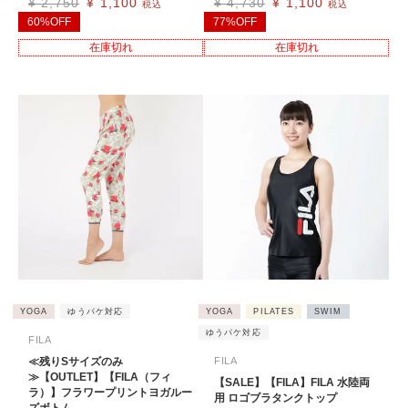
¥
2,750
¥
1,100
¥
4,730
¥
1,100
税込
税込
60%OFF
77%OFF
在庫切れ
在庫切れ
YOGA
ゆうパケ対応
YOGA
PILATES
SWIM
ゆうパケ対応
FILA
≪残りSサイズのみ
FILA
≫【OUTLET】【FILA（フィ
【SALE】【FILA】FILA 水陸両
ラ）】フラワープリントヨガルー
用 ロゴブラタンクトップ