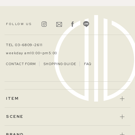
FOLLOW US
TEL 03-6809-2611
weekday am10:00~pm5:00
CONTACT FORM
SHOPPING GUIDE
FAQ
ITEM
SCENE
BRAND