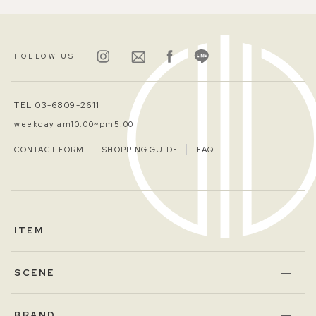
FOLLOW US
TEL 03-6809-2611
weekday am10:00~pm5:00
CONTACT FORM
SHOPPING GUIDE
FAQ
ITEM
SCENE
BRAND