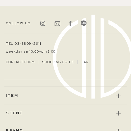
FOLLOW US
TEL 03-6809-2611
weekday am10:00~pm5:00
CONTACT FORM
SHOPPING GUIDE
FAQ
ITEM
SCENE
BRAND