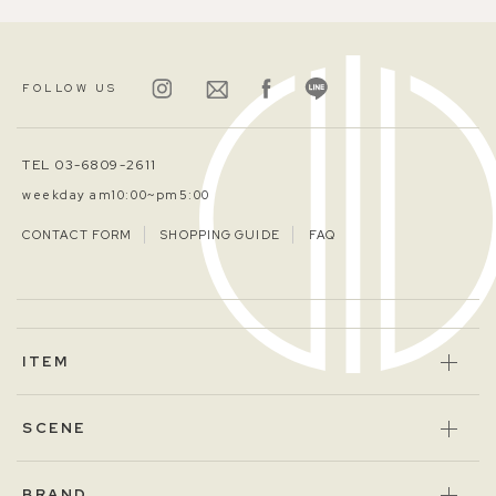
FOLLOW US
TEL 03-6809-2611
weekday am10:00~pm5:00
CONTACT FORM
SHOPPING GUIDE
FAQ
ITEM
SCENE
BRAND