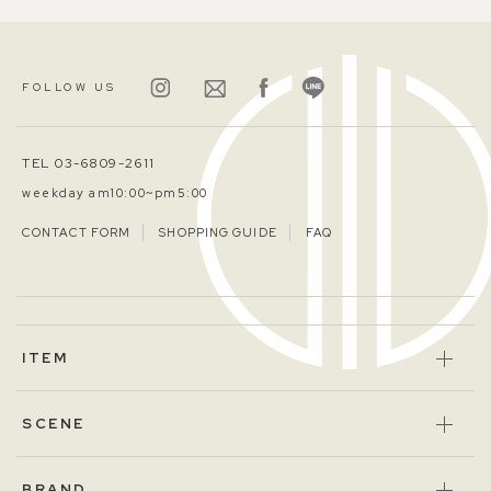
FOLLOW US
TEL 03-6809-2611
weekday am10:00~pm5:00
CONTACT FORM
SHOPPING GUIDE
FAQ
ITEM
SCENE
BRAND