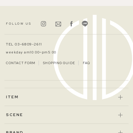
FOLLOW US
TEL 03-6809-2611
weekday am10:00~pm5:00
CONTACT FORM
SHOPPING GUIDE
FAQ
ITEM
SCENE
BRAND