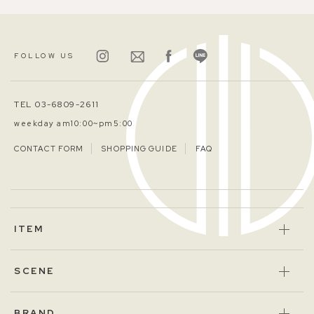
FOLLOW US
TEL 03-6809-2611
weekday am10:00~pm5:00
CONTACT FORM
SHOPPING GUIDE
FAQ
ITEM
SCENE
BRAND