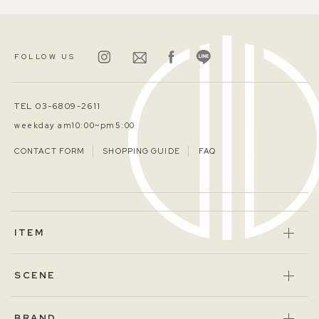
FOLLOW US
TEL 03-6809-2611
weekday am10:00~pm5:00
CONTACT FORM
SHOPPING GUIDE
FAQ
ITEM
SCENE
BRAND