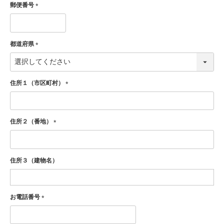
郵便番号
(必
須)
都道府県
(必
須)
住所１（市区町村）
(必
須)
住所２（番地）
(必
須)
住所３（建物名）
お電話番号
(必
須)