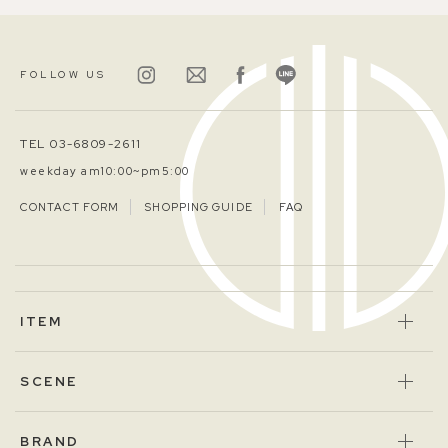
FOLLOW US
TEL 03-6809-2611
weekday am10:00~pm5:00
CONTACT FORM
SHOPPING GUIDE
FAQ
ITEM
SCENE
BRAND