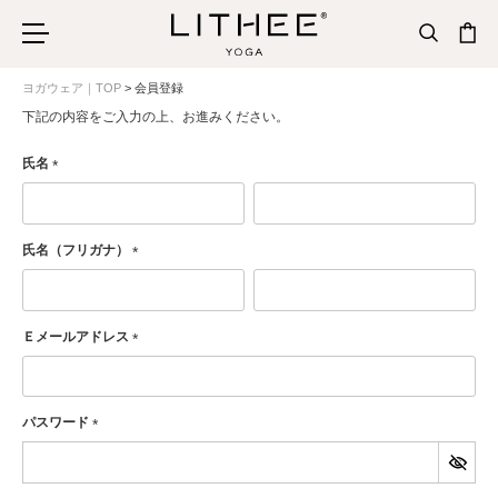
ヨガウェア｜TOP
会員登録
下記の内容をご入力の上、お進みください。
氏名
(必
須)
氏名（フリガナ）
(必
須)
Ｅメールアドレス
(必
須)
パスワード
(必
須)