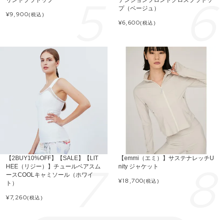
プ（ベージュ）
¥
9,900
(税込)
¥
6,600
(税込)
【2BUY10%OFF】【SALE】【LIT
【emmi（エミ）】サステナレッチU
HEE（リジー）】チュールベアスム
nity ジャケット
ースCOOLキャミソール（ホワイ
¥
18,700
(税込)
ト）
¥
7,260
(税込)