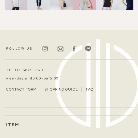
FOLLOW US
TEL 03-6809-2611
weekday am10:00~pm5:00
CONTACT FORM
SHOPPING GUIDE
FAQ
ITEM