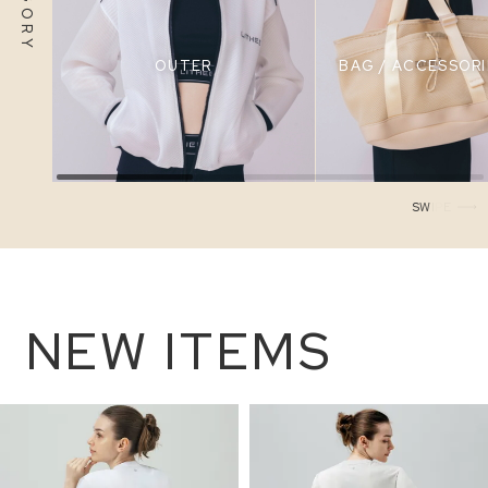
OUTER
BAG / ACCESSORI
S
W
I
P
E
NEW ITEMS