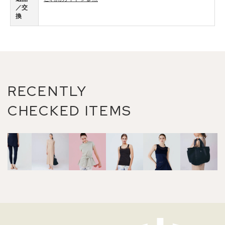
／交
換
RECENTLY
CHECKED ITEMS