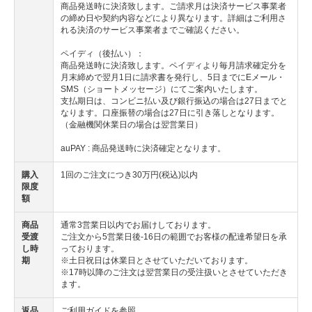
商品発送時に決済致します。ご請求月は決済サービス事業者
の締め日や契約内容などにより異なります。詳細はご利用さ
れる決済のサービス事業者までご確認ください。
ペイディ（後払い）：
商品発送時に決済致します。ペイディより毎月請求確定分を
月末締めで翌月1日に請求書を発行し、5日までにEメール・
SMS（ショートメッセージ）にてご案内いたします。
支払期日は、コンビニ払い及び銀行振込の場合は27日までと
なります。口座振替の場合は27日に引き落しとなります。
（金融機関休業日の場合は翌営業日）
auPAY : 商品発送時に決済確定となります。
購入
1回のご注文につき30万円(税込)以内
限度
額
商品
通常3営業日以内でお届けしております。
受渡
ご注文から5営業日後-16日の範囲でお客様の配達希望日を承
し時
っております。
期
※土日祝日は休業日とさせていただいております。
※17時以降のご注文は翌営業日の受注扱いとさせていただき
ます。
返品
ご利用ガイドを参照