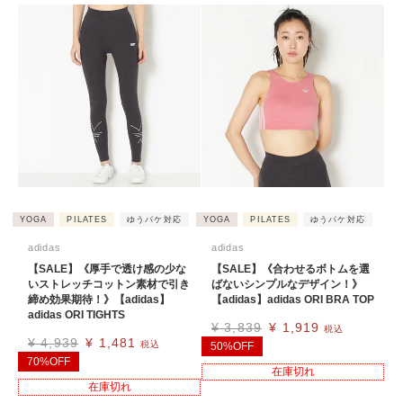
YOGA
PILATES
ゆうパケ対応
YOGA
PILATES
ゆうパケ対応
adidas
adidas
【SALE】《厚手で透け感の少な
【SALE】《合わせるボトムを選
いストレッチコットン素材で引き
ばないシンプルなデザイン！》
締め効果期待！》【adidas】
【adidas】adidas ORI BRA TOP
adidas ORI TIGHTS
¥
3,839
¥
1,919
税込
¥
4,939
¥
1,481
税込
50%OFF
70%OFF
在庫切れ
在庫切れ