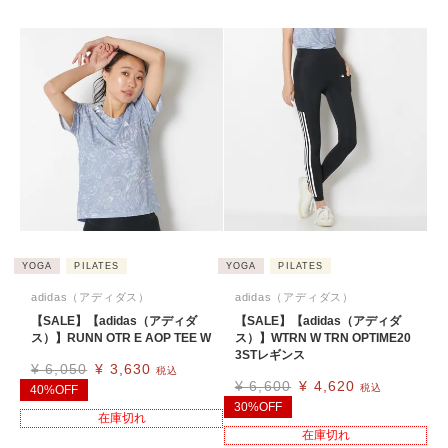
YOGA
PILATES
YOGA
PILATES
adidas（アディダス）
adidas（アディダス）
【SALE】【adidas（アディダ
【SALE】【adidas（アディダ
ス）】RUNN OTR E AOP TEE W
ス）】WTRN W TRN OPTIME20
3STレギンス
¥
6,050
¥
3,630
税込
¥
6,600
¥
4,620
税込
40%OFF
30%OFF
在庫切れ
在庫切れ