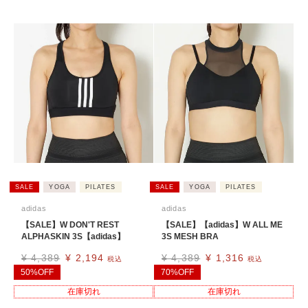
SALE
YOGA
PILATES
SALE
YOGA
PILATES
adidas
adidas
【SALE】W DON'T REST
【SALE】【adidas】W ALL ME
ALPHASKIN 3S【adidas】
3S MESH BRA
¥
4,389
¥
2,194
¥
4,389
¥
1,316
税込
税込
50%OFF
70%OFF
在庫切れ
在庫切れ