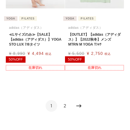
YOGA
PILATES
YOGA
PILATES
adidas（アディダス）
adidas（アディダス）
≪Lサイズのみ≫【SALE】
【OUTLET】【adidas（アディダ
【adidas（アディダス）】YOGA
ス）】【2022秋冬】メンズ
STO LUX 7/8タイツ
MTRN M YOGA Tｼｬﾂ
¥
8,990
¥
4,494
¥
5,500
¥
2,750
税込
税込
50%OFF
50%OFF
在庫切れ
在庫切れ
1
2