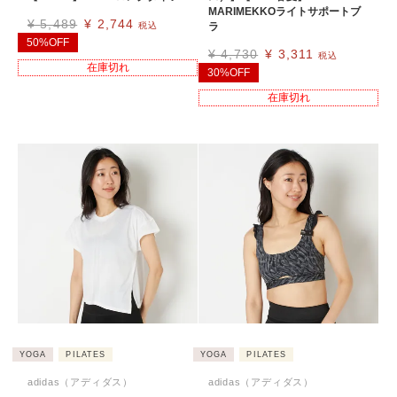
MARIMEKKOライトサポートブ
¥
5,489
¥
2,744
税込
ラ
50%OFF
¥
4,730
¥
3,311
税込
在庫切れ
30%OFF
在庫切れ
YOGA
PILATES
YOGA
PILATES
adidas（アディダス）
adidas（アディダス）