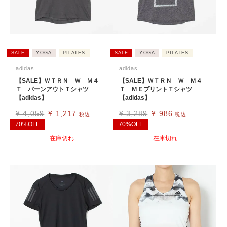
SALE
YOGA
PILATES
SALE
YOGA
PILATES
adidas
adidas
【SALE】ＷＴＲＮ Ｗ Ｍ４
【SALE】ＷＴＲＮ Ｗ Ｍ４
Ｔ バーンアウトＴシャツ
Ｔ ＭＥプリントＴシャツ
【adidas】
【adidas】
¥
4,059
¥
1,217
¥
3,289
¥
986
税込
税込
70%OFF
70%OFF
在庫切れ
在庫切れ