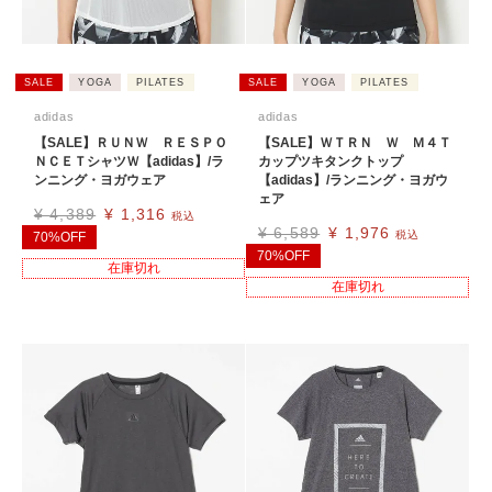
SALE
YOGA
PILATES
SALE
YOGA
PILATES
adidas
adidas
【SALE】ＲＵＮＷ ＲＥＳＰＯ
【SALE】ＷＴＲＮ Ｗ Ｍ４Ｔ
ＮＣＥＴシャツＷ【adidas】/ラ
カップツキタンクトップ
ンニング・ヨガウェア
【adidas】/ランニング・ヨガウ
ェア
¥
4,389
¥
1,316
税込
¥
6,589
¥
1,976
税込
70%OFF
70%OFF
在庫切れ
在庫切れ