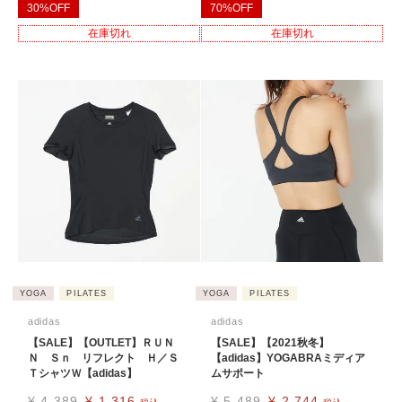
30%OFF
70%OFF
在庫切れ
在庫切れ
YOGA
PILATES
YOGA
PILATES
adidas
adidas
【SALE】【OUTLET】ＲＵＮ
【SALE】【2021秋冬】
Ｎ Ｓｎ リフレクト Ｈ／Ｓ
【adidas】YOGABRAミディア
ＴシャツＷ【adidas】
ムサポート
¥
4,389
¥
1,316
¥
5,489
¥
2,744