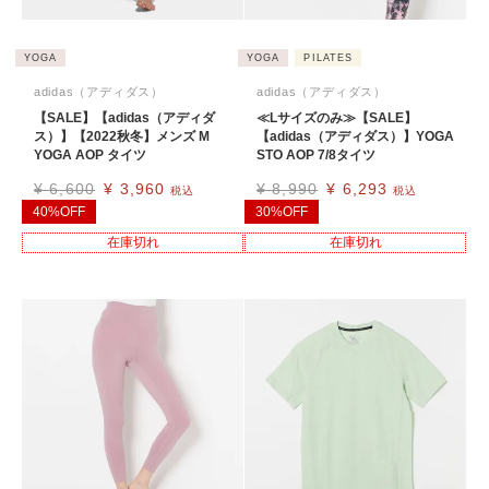
YOGA
YOGA
PILATES
adidas（アディダス）
adidas（アディダス）
【SALE】【adidas（アディダ
≪Lサイズのみ≫【SALE】
ス）】【2022秋冬】メンズ M
【adidas（アディダス）】YOGA
YOGA AOP タイツ
STO AOP 7/8タイツ
¥
6,600
¥
3,960
¥
8,990
¥
6,293
税込
税込
40%OFF
30%OFF
在庫切れ
在庫切れ