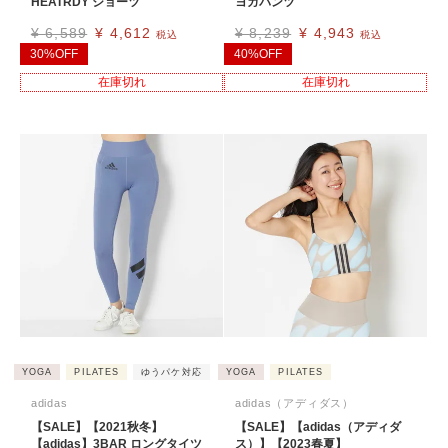
HEATRDY ショーツ
ヨガパンツ
¥
6,589
¥
4,612
¥
8,239
¥
4,943
税込
税込
30%OFF
40%OFF
在庫切れ
在庫切れ
YOGA
PILATES
ゆうパケ対応
YOGA
PILATES
adidas
adidas（アディダス）
【SALE】【2021秋冬】
【SALE】【adidas（アディダ
【adidas】3BAR ロングタイツ
ス）】【2023春夏】