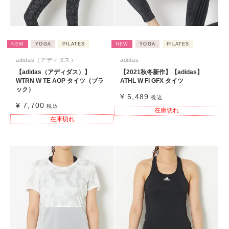
NEW
YOGA
PILATES
NEW
YOGA
PILATES
adidas（アディダス）
adidas
【adidas（アディダス）】
【2021秋冬新作】【adidas】
WTRN W TE AOP タイツ（ブラ
ATHL W FI GFX タイツ
ック）
¥
5,489
税込
¥
7,700
税込
在庫切れ
在庫切れ