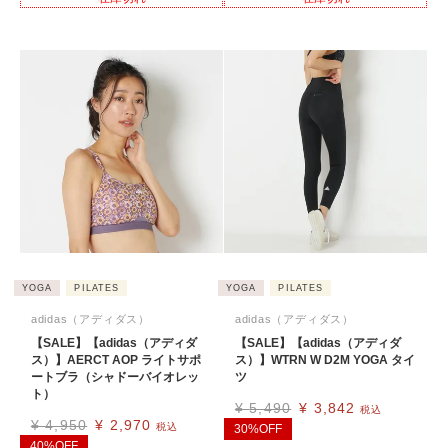
YOGA
PILATES
YOGA
PILATES
adidas（アディダス）
adidas（アディダス）
【SALE】【adidas（アディダ
【SALE】【adidas（アディダ
ス）】AERCT AOP ライトサポ
ス）】WTRN W D2M YOGA タイ
ートブラ（シャドーバイオレッ
ツ
ト）
¥
5,490
¥
3,842
税込
¥
4,950
¥
2,970
税込
30%OFF
40%OFF