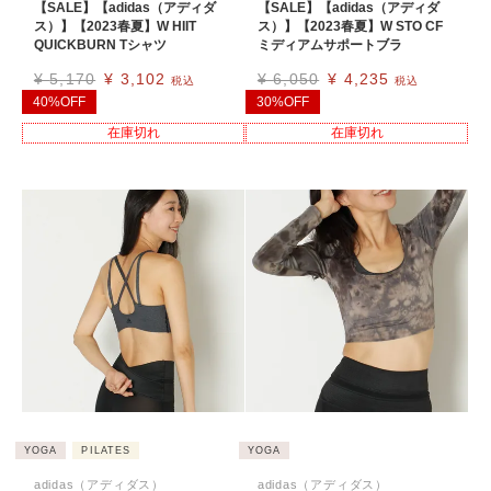
【SALE】【adidas（アディダ
【SALE】【adidas（アディダ
ス）】【2023春夏】W HIIT
ス）】【2023春夏】W STO CF
QUICKBURN Tシャツ
ミディアムサポートブラ
¥
5,170
¥
3,102
¥
6,050
¥
4,235
税込
税込
40%OFF
30%OFF
在庫切れ
在庫切れ
YOGA
PILATES
YOGA
adidas（アディダス）
adidas（アディダス）