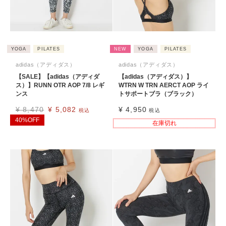
YOGA
PILATES
NEW
YOGA
PILATES
adidas（アディダス）
adidas（アディダス）
【SALE】【adidas（アディダ
【adidas（アディダス）】
ス）】RUNN OTR AOP 7/8 レギ
WTRN W TRN AERCT AOP ライ
ンス
トサポートブラ（ブラック）
¥
8,470
¥
5,082
¥
4,950
税込
税込
40%OFF
在庫切れ