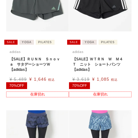
SALE
YOGA
PILATES
SALE
YOGA
PILATES
adidas
adidas
【SALE】ＲＵＮＮ Ｓｎｏｖ
【SALE】ＷＴＲＮ Ｗ Ｍ４
ａ サタデーショーツＷ
Ｔ ニット ショートパンツ
【adidas】
【adidas】
¥
5,489
¥
1,646
¥
3,619
¥
1,085
税込
税込
70%OFF
70%OFF
在庫切れ
在庫切れ