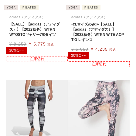
YOGA
PILATES
YOGA
PILATES
adidas（アディダス）
adidas（アディダス）
【SALE】【adidas（アディダ
≪Lサイズのみ≫【SALE】
ス）】【2022秋冬】 WTRN
【adidas（アディダス）】
WYOSTOギャザー7/8タイツ
【2022秋冬】WTRN W TE AOP
TIG レギンス
¥
8,250
¥
5,775
税込
¥
6,050
¥
4,235
税込
30%OFF
30%OFF
在庫切れ
在庫切れ