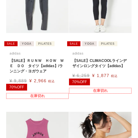
SALE
YOGA
PILATES
SALE
YOGA
PILATES
adidas
adidas
【SALE】ＲＵＮＷ ＨＯＷ Ｗ
【SALE】CLIMACOOLラインデ
Ｅ ＤＯ タイツ【adidas】/ラ
ザインロングタイツ【adidas】
ンニング・ヨガウェア
¥
6,259
¥
1,877
税込
¥
9,889
¥
2,966
税込
70%OFF
70%OFF
在庫切れ
在庫切れ