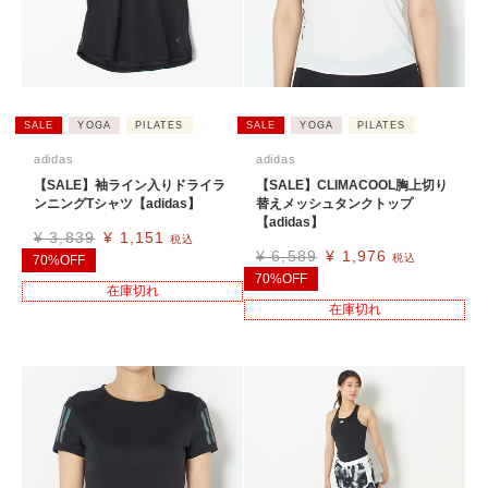
SALE
YOGA
PILATES
SALE
YOGA
PILATES
adidas
adidas
【SALE】袖ライン入りドライラ
【SALE】CLIMACOOL胸上切り
ンニングTシャツ【adidas】
替えメッシュタンクトップ
【adidas】
¥
3,839
¥
1,151
税込
¥
6,589
¥
1,976
税込
70%OFF
70%OFF
在庫切れ
在庫切れ