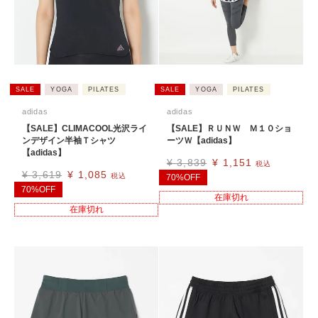
SALE
YOGA
PILATES
SALE
YOGA
PILATES
adidas
adidas
【SALE】CLIMACOOL光沢ライ
【SALE】ＲＵＮＷ Ｍ１０ショ
ンデザイン半袖Ｔシャツ
ーツＷ【adidas】
【adidas】
¥
3,839
¥
1,151
税込
¥
3,619
¥
1,085
税込
70%OFF
70%OFF
在庫切れ
在庫切れ