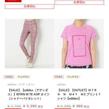
在庫切れ
在庫切れ
YOGA
PILATES
YOGA
PILATES
adidas（アディダス）
adidas
【SALE】【adidas（アディダ
【SALE】【OUTLET】ＷＴＲ
ス）】WTRN W TE AOP タイツ
Ｎ Ｗ Ｍ４Ｔ ＭＥプリントＴ
（シャドーバイオレット）
シャツ【adidas】
¥
7,700
¥
5,390
¥
3,289
¥
986
税込
税込