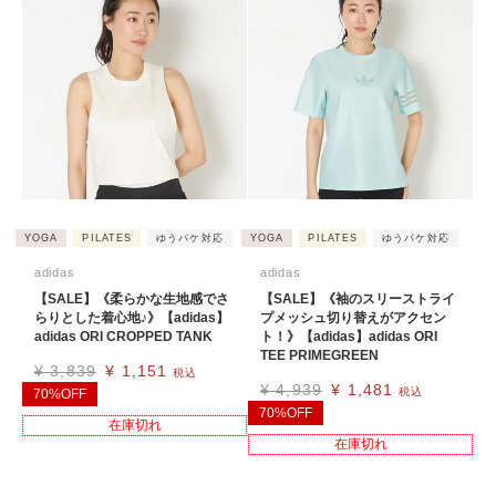
YOGA
PILATES
ゆうパケ対応
YOGA
PILATES
ゆうパケ対応
adidas
adidas
【SALE】《柔らかな生地感でさ
【SALE】《袖のスリーストライ
らりとした着心地♪》【adidas】
プメッシュ切り替えがアクセン
adidas ORI CROPPED TANK
ト！》【adidas】adidas ORI
TEE PRIMEGREEN
¥
3,839
¥
1,151
税込
¥
4,939
¥
1,481
税込
70%OFF
70%OFF
在庫切れ
在庫切れ