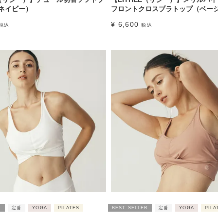
ネイビー）
フロントクロスブラトップ（ベー
¥
6,600
税込
税込
R
定番
YOGA
PILATES
BEST SELLER
定番
YOGA
PILA