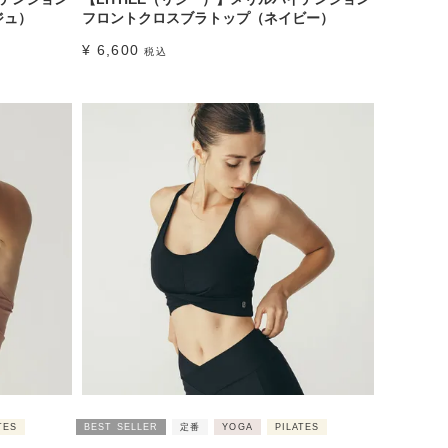
ジュ）
フロントクロスブラトップ（ネイビー）
¥
6,600
税込
TES
BEST SELLER
定番
YOGA
PILATES