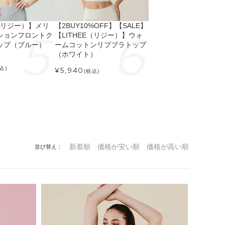
E（リジー）】メリ
【2BUY10%OFF】【SALE】
ションフロントク
【LITHEE（リジー）】ウォ
ップ（ブルー）
ームコットンリブブラトップ
（ホワイト）
込)
¥
5,940
(税込)
新着順
価格が安い順
価格が高い順
並び替え