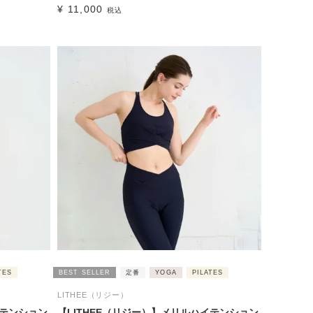
¥
11,000
税込
TES
BEST SELLER
定番
YOGA
PILATES
LITHEE（リジー）
イテンション
【LITHEE（リジー）】メリルハイテンション