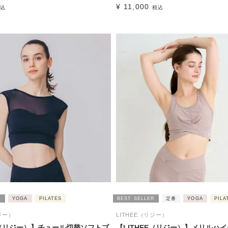
¥
11,000
込
税込
R
YOGA
PILATES
BEST SELLER
定番
YOGA
PILA
ジー）
LITHEE（リジー）
EE（リジー）】チュール切替ソフトブ
【LITHEE（リジー）】メリルハ