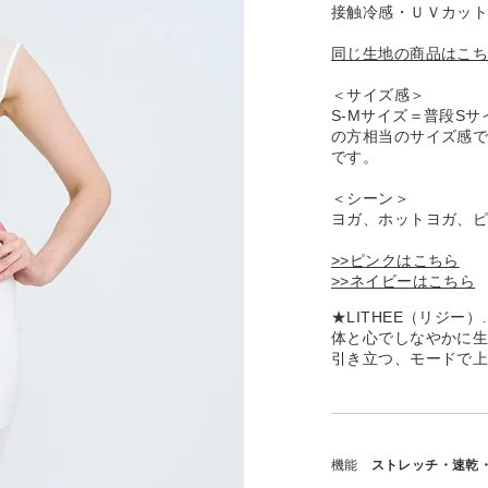
接触冷感・ＵＶカッ
同じ生地の商品はこ
＜サイズ感＞
S-Mサイズ＝普段S
の方相当のサイズ感
です。
＜シーン＞
ヨガ、ホットヨガ、
>>ピンクはこちら
>>ネイビーはこちら
★LITHEE（リジ
体と心でしなやかに
引き立つ、モードで
機能
ストレッチ・速乾