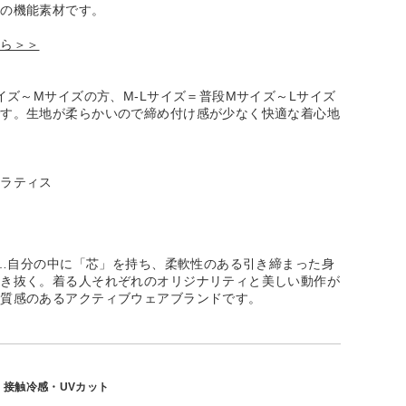
トの機能素材です。
ちら＞＞
サイズ～Mサイズの方、M-Lサイズ＝普段Mサイズ～Lサイズ
です。生地が柔らかいので締め付け感が少なく快適な着心地
ピラティス
ー）…自分の中に「芯」を持ち、柔軟性のある引き締まった身
生き抜く。着る人それぞれのオリジナリティと美しい動作が
上質感のあるアクティブウェアブランドです。
・接触冷感・UVカット