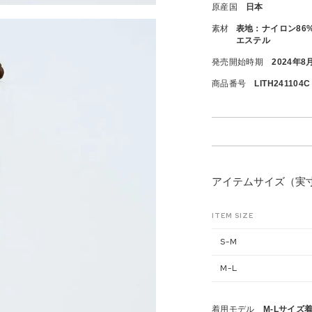
原産国
日本
素材
表地：ナイロン86%
エステル
発売開始時期
2024年8
商品番号
LITH241104C
アイテムサイズ（実
ITEM SIZE
S-M
M-L
着用モデル
M-Lサイズ着