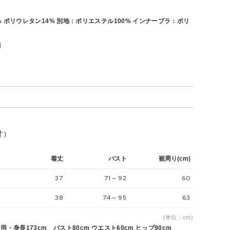
 ポリウレタン14% 別地：ポリエステル100% インナーブラ：ポリ
月
寸）
着丈
バスト
裾周り(cm)
37
71～92
60
38
74～95
63
(単位：cm)
用・身長173cm バスト80cm ウエスト60cm ヒップ90cm