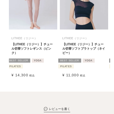
LITHEE（リジー）
LITHEE（リジー）
【LITHEE（リジー）】チュー
【LITHEE（リジー）】チュー
ル切替ソフトレギンス（ピン
ル切替ソフトブラトップ（ネイ
ク）
ビー）
BEST SELLER
YOGA
BEST SELLER
YOGA
B
PILATES
PILATES
P
¥
14,300
¥
11,000
税込
税込
レビューを書く