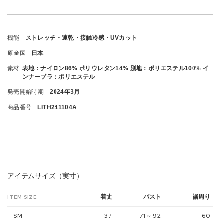
機能
ストレッチ・速乾・接触冷感・UVカット
原産国
日本
素材
表地：ナイロン86% ポリウレタン14% 別地：ポリエステル100% イ
ンナーブラ：ポリエステル
発売開始時期
2024年3月
商品番号
LITH241104A
アイテムサイズ（実寸）
着丈
バスト
裾周り
ITEM SIZE
SM
37
71～92
60