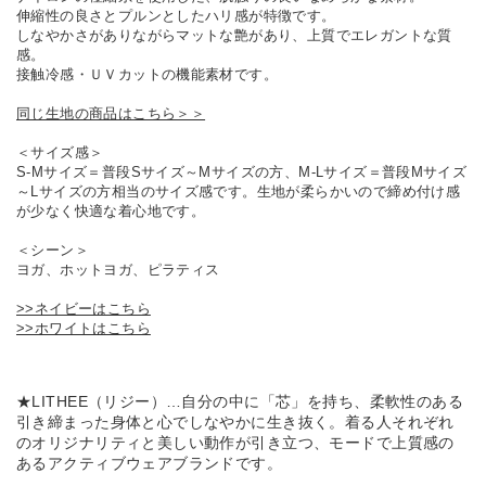
伸縮性の良さとプルンとしたハリ感が特徴です。
しなやかさがありながらマットな艶があり、上質でエレガントな質
感。
接触冷感・ＵＶカットの機能素材です。
同じ生地の商品はこちら＞＞
＜サイズ感＞
S-Mサイズ＝普段Sサイズ～Mサイズの方、M-Lサイズ＝普段Mサイズ
～Lサイズの方相当のサイズ感です。生地が柔らかいので締め付け感
が少なく快適な着心地です。
＜シーン＞
ヨガ、ホットヨガ、ピラティス
>>ネイビーはこちら
>>ホワイトはこちら
★LITHEE（リジー）…自分の中に「芯」を持ち、柔軟性のある
引き締まった身体と心でしなやかに生き抜く。着る人それぞれ
のオリジナリティと美しい動作が引き立つ、モードで上質感の
あるアクティブウェアブランドです。