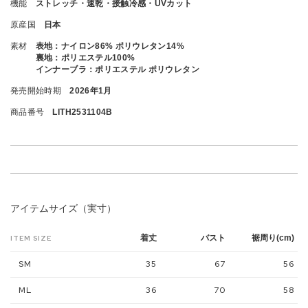
機能
ストレッチ・速乾・接触冷感・UVカット
原産国
日本
素材
表地：ナイロン86% ポリウレタン14%
裏地：ポリエステル100%
インナーブラ：ポリエステル ポリウレタン
発売開始時期
2026年1月
商品番号
LITH2531104B
アイテムサイズ（実寸）
着丈
バスト
裾周り(cm)
ITEM SIZE
SM
35
67
56
ML
36
70
58