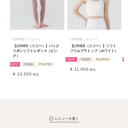
LITHEE（リジー）
LITHEE（リジー）
【LITHEE（リジー）】バック
【LITHEE（リジー）】ソフト
リボンソフトレギンス（ピン
フリルブラトップ（ホワイト）
ク）
NEW
YOGA
PILATES
N
NEW
YOGA
PILATES
¥
11,000
税込
¥
13,200
税込
レビューを書く