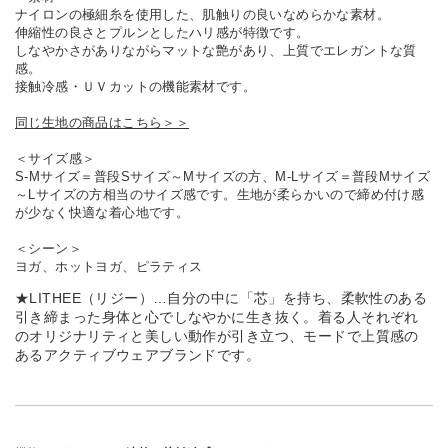
ナイロンの極細糸を使用した、肌触りの良いなめらかな素材。
伸縮性の良さとプルンとしたハリ感が特徴です。
しなやかさがありながらマットな艶があり、上質でエレガントな質
感。
接触冷感・ＵＶカットの機能素材です。
同じ生地の商品はこちら＞＞
＜サイズ感＞
S-Mサイズ＝普段Sサイズ～Mサイズの方、M-Lサイズ＝普段Mサイズ
～Lサイズの方相当のサイズ感です。生地が柔らかいので締め付け感
が少なく快適な着心地です。
＜シーン＞
ヨガ、ホットヨガ、ピラティス
★LITHEE（リジー）…自分の中に「芯」を持ち、柔軟性のある
引き締まった身体と心でしなやかに生き抜く。着る人それぞれ
のオリジナリティと美しい動作が引き立つ、モードで上質感の
あるアクティブウェアブランドです。