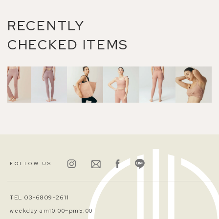
RECENTLY
CHECKED ITEMS
FOLLOW US
TEL 03-6809-2611
weekday am10:00~pm5:00