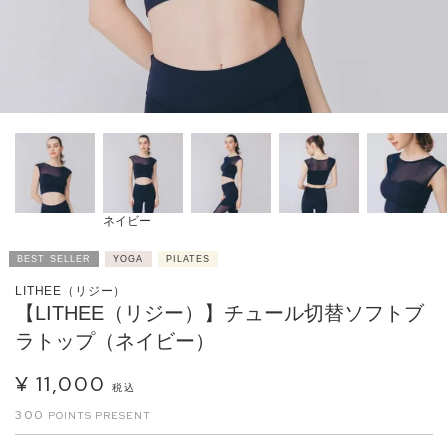
ネイビー
BEST SELLER
YOGA
PILATES
LITHEE（リジー）
【LITHEE（リジー）】チュール切替ソフトブ
ラトップ（ネイビー）
¥
11,000
税込
300