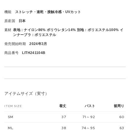
機能
ストレッチ・速乾・接触冷感・UVカット
原産国
日本
素材
表地：ナイロン86% ポリウレタン14% 別地：ポリエステル100% イ
ンナーブラ：ポリエステル
発売開始時期
2024年3月
商品番号
LITH241104B
アイテムサイズ（実寸）
着丈
バスト
裾周り
ITEM SIZE
SM
37
71～92
60
ML
38
74～95
63