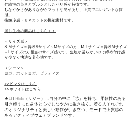
伸縮性の良さとプルンとしたハリ感が特徴です。
しなやかさがありながらマットな艶があり、上質でエレガントな質
感。
接触冷感・ＵＶカットの機能素材です。
同じ生地の商品はこちら＞＞
＜サイズ感＞
S-Mサイズ＝普段Sサイズ～Mサイズの方、M-Lサイズ＝普段Mサイズ
～Lサイズの方相当のサイズ感です。生地が柔らかいので締め付け感
が少なく快適な着心地です。
＜シーン＞
ヨガ、ホットヨガ、ピラティス
>>ピンクはこちら
>>ホワイトはこちら
★LITHEE（リジー）…自分の中に「芯」を持ち、柔軟性のある
引き締まった身体と心でしなやかに生き抜く。着る人それぞれ
のオリジナリティと美しい動作が引き立つ、モードで上質感の
あるアクティブウェアブランドです。