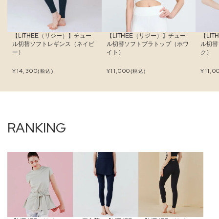
【LITHEE（リジー）】チュー
【LITHEE（リジー）】チュー
【LI
ル切替ソフトレギンス（ネイビ
ル切替ソフトブラトップ（ホワ
ル切替
ー）
イト）
ク）
¥
14,300
¥
11,000
¥
11,0
(税込)
(税込)