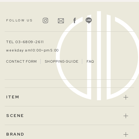
FOLLOW US
TEL 03-6809-2611
weekday am10:00~pm5:00
CONTACT FORM
SHOPPING GUIDE
FAQ
ITEM
SCENE
BRAND