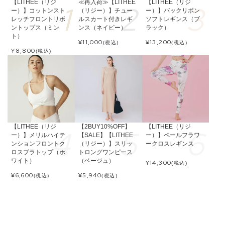
【LITHEE（リジ
≪再入荷≫【LITHEE
【LITHEE（リジ
ー）】コットンスト
（リジー）】チュー
ー）】バックリボン
レッチフロントリボ
ルスカート付きレギ
ソフトレギンス（ブ
ントップス（ミン
ンス（ネイビー）
ラック）
ト）
¥
11,000
¥
13,200
(税込)
(税込)
¥
8,800
(税込)
【LITHEE（リジ
【2BUY10%OFF】
【LITHEE（リジ
ー）】メリルハイテ
【SALE】【LITHEE
ー）】ペールフラワ
ンションフロントク
（リジー）】スリッ
ークロスレギンス
ロスブラトップ（ホ
トロングワンピース
ワイト）
（ベージュ）
¥
14,300
(税込)
¥
6,600
¥
5,940
(税込)
(税込)