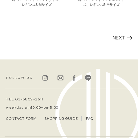
レギンスS-Mサイズ
ズ、レギンスS-Mサイズ
NEXT
FOLLOW US
TEL 03-6809-2611
weekday am10:00~pm5:00
CONTACT FORM
SHOPPING GUIDE
FAQ