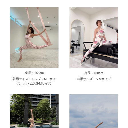
身長：158cm
身長：158cm
着用サイズ：トップスM-Lサイ
着用サイズ：S-Mサイズ
ズ、ボトムスS-Mサイズ