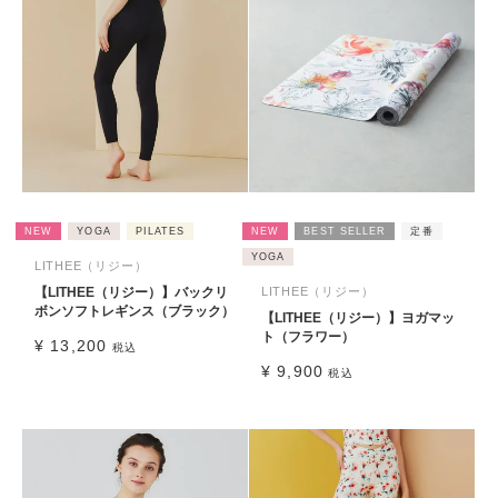
NEW
YOGA
PILATES
NEW
BEST SELLER
定番
YOGA
LITHEE（リジー）
【LITHEE（リジー）】バックリ
LITHEE（リジー）
ボンソフトレギンス（ブラック）
【LITHEE（リジー）】ヨガマッ
ト（フラワー）
¥
13,200
税込
¥
9,900
税込