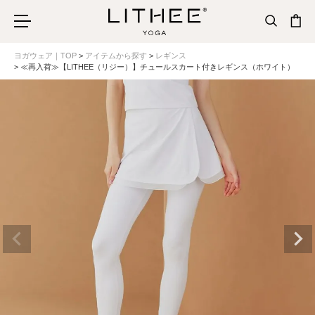
ヨガウェア｜TOP
アイテムから探す
レギンス
≪再入荷≫【LITHEE（リジー）】チュールスカート付きレギンス（ホワイト）