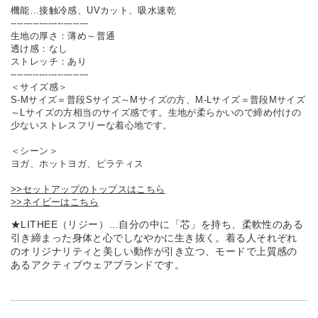
機能…接触冷感、UVカット、吸水速乾
-------------------------
生地の厚さ：薄め～普通
透け感：なし
ストレッチ：あり
-------------------------
＜サイズ感＞
S-Mサイズ＝普段Sサイズ～Mサイズの方、M-Lサイズ＝普段Mサイズ
～Lサイズの方相当のサイズ感です。生地が柔らかいので締め付けの
少ないストレスフリーな着心地です。
＜シーン＞
ヨガ、ホットヨガ、ピラティス
>>セットアップのトップスはこちら
>>ネイビーはこちら
★LITHEE（リジー）…自分の中に「芯」を持ち、柔軟性のある
引き締まった身体と心でしなやかに生き抜く。着る人それぞれ
のオリジナリティと美しい動作が引き立つ、モードで上質感の
あるアクティブウェアブランドです。