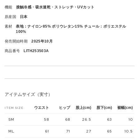
機能
接触冷感・吸水速乾・ストレッチ・UVカット
原産国
日本
素材
表地：ナイロン85% ポリウレタン15% チュール：ポリエステル
100%
発売開始時期
2025年10月
商品番号
LITH253503A
アイテムサイズ（実寸）
ウエスト
ヒップ
股上(cm)
股下(cm)
裾幅(cm)
ITEM SIZE
SM
58
68
26.5
63
10
ML
61
71
27
65
10.5