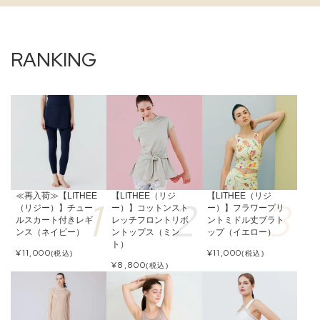
≪再入荷≫【LITHEE
【LITHEE（リジ
【LITHEE（リジ
（リジー）】チュー
ー）】コットンスト
ー）】フラワープリ
ルスカート付きレギ
レッチフロントリボ
ントミドル丈ブラト
ンス（ネイビー）
ントップス（ミン
ップ（イエロー）
ト）
¥
11,000
¥
11,000
(税込)
(税込)
¥
8,800
(税込)