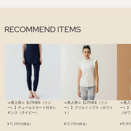
RECOMMEND ITEMS
≪再入荷≫【LITHEE（リジ
≪再入荷≫【LITHEE（リジ
≪再入
ー）】チュールスカート付きレ
ー）】フリルトップス（ホワイ
ー）】
ギンス（ネイビー）
ト）
（ホワ
¥
11,000
¥
12,100
¥
9,9
(税込)
(税込)