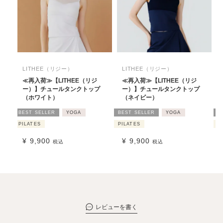
LITHEE（リジー）
LITHEE（リジー）
≪再入荷≫【LITHEE（リジ
≪再入荷≫【LITHEE（リジ
ー）】チュールタンクトップ
ー）】チュールタンクトップ
（ホワイト）
（ネイビー）
BEST SELLER
YOGA
BEST SELLER
YOGA
B
PILATES
PILATES
P
¥
9,900
¥
9,900
税込
税込
レビューを書く