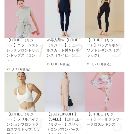
【LITHEE（リジ
≪再入荷≫【LITHEE
【LITHEE（リジ
ー）】コットンスト
（リジー）】チュー
ー）】バックリボン
レッチフロントリボ
ルスカート付きレギ
ソフトレギンス（ブ
ントップス（ミン
ンス（ネイビー）
ラック）
ト）
¥
11,000
¥
13,200
(税込)
(税込)
¥
8,800
(税込)
【LITHEE（リジ
【2BUY10%OFF】
【LITHEE（リジ
ー）】メリルハイテ
【SALE】【LITHEE
ー）】ペールフラワ
ンションフロントク
（リジー）】スリッ
ークロスレギンス
ロスブラトップ（ホ
トロングワンピース