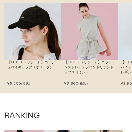
【LITHEE（リジー）】コーデ
【LITHEE（リジー）】コット
【LI
ュロイキャップ（オリーブ）
ンストレッチフロントリボント
ハイテ
ップス（ミント）
レギン
¥
5,500
¥
8,800
¥
9,9
(税込)
(税込)