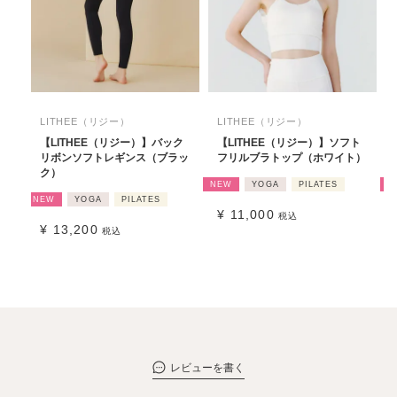
LITHEE（リジー）
LITHEE（リジー）
【LITHEE（リジー）】バック
【LITHEE（リジー）】ソフト
リボンソフトレギンス（ブラッ
フリルブラトップ（ホワイト）
ク）
NEW
YOGA
PILATES
N
NEW
YOGA
PILATES
¥
11,000
税込
¥
13,200
税込
レビューを書く