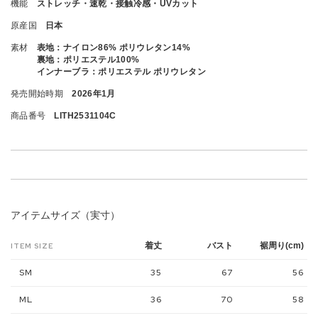
機能
ストレッチ・速乾・接触冷感・UVカット
原産国
日本
素材
表地：ナイロン86% ポリウレタン14%
裏地：ポリエステル100%
インナーブラ：ポリエステル ポリウレタン
発売開始時期
2026年1月
商品番号
LITH2531104C
アイテムサイズ（実寸）
着丈
バスト
裾周り(cm)
ITEM SIZE
SM
35
67
56
ML
36
70
58