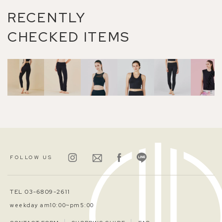
RECENTLY
CHECKED ITEMS
FOLLOW US
TEL 03-6809-2611
weekday am10:00~pm5:00