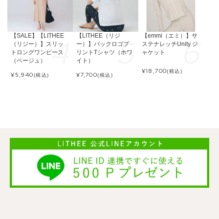
【SALE】【LITHEE
【LITHEE（リジ
【emmi（エミ）】サ
（リジー）】スリッ
ー）】バックロゴプ
ステナレッチUnity ジ
トロングワンピース
リントTシャツ（ホワ
ャケット
（ベージュ）
イト）
¥
18,700
(税込)
¥
5,940
¥
7,700
(税込)
(税込)