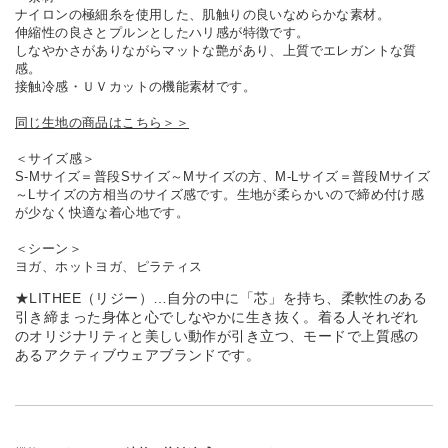
ナイロンの極細糸を使用した、肌触りの良いなめらかな素材。
伸縮性の良さとプルンとしたハリ感が特徴です。
しなやかさがありながらマットな艶があり、上質でエレガントな質
感。
接触冷感・ＵＶカットの機能素材です。
同じ生地の商品はこちら＞＞
＜サイズ感＞
S-Mサイズ＝普段Sサイズ～Mサイズの方、M-Lサイズ＝普段Mサイズ
～Lサイズの方相当のサイズ感です。生地が柔らかいので締め付け感
が少なく快適な着心地です。
＜シーン＞
ヨガ、ホットヨガ、ピラティス
★LITHEE（リジー）…自分の中に「芯」を持ち、柔軟性のある
引き締まった身体と心でしなやかに生き抜く。着る人それぞれ
のオリジナリティと美しい動作が引き立つ、モードで上質感の
あるアクティブウェアブランドです。