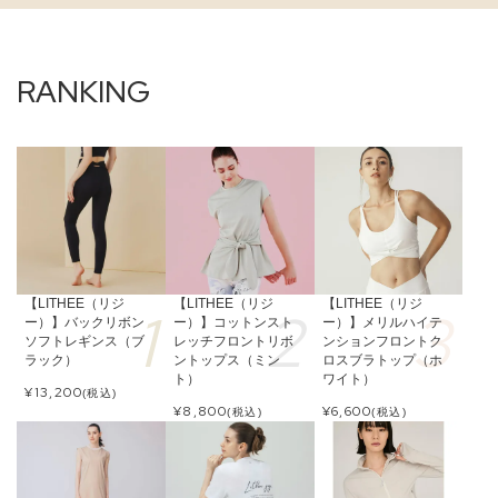
【LITHEE（リジ
【LITHEE（リジ
【LITHEE（リジ
ー）】バックリボン
ー）】コットンスト
ー）】メリルハイテ
ソフトレギンス（ブ
レッチフロントリボ
ンションフロントク
ラック）
ントップス（ミン
ロスブラトップ（ホ
ト）
ワイト）
¥
13,200
(税込)
¥
8,800
¥
6,600
(税込)
(税込)