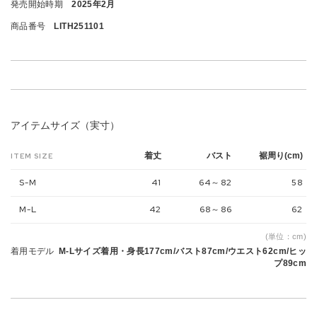
発売開始時期
2025年2月
商品番号
LITH251101
アイテムサイズ（実寸）
着丈
バスト
裾周り(cm)
ITEM SIZE
S-M
41
64～82
58
M-L
42
68～86
62
(単位：cm)
着用モデル
M-Lサイズ着用・身長177cm/バスト87cm/ウエスト62cm/ヒッ
プ89cm