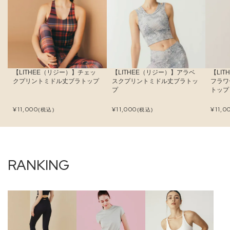
【LITHEE（リジー）】チェッ
【LITHEE（リジー）】アラベ
【LI
クプリントミドル丈ブラトップ
スクプリントミドル丈ブラトッ
フラワ
プ
トップ
¥
11,000
¥
11,000
¥
11,0
(税込)
(税込)