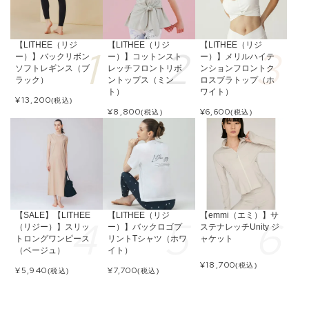
【LITHEE（リジ
【LITHEE（リジ
【LITHEE（リジ
ー）】バックリボン
ー）】コットンスト
ー）】メリルハイテ
ソフトレギンス（ブ
レッチフロントリボ
ンションフロントク
ラック）
ントップス（ミン
ロスブラトップ（ホ
ト）
ワイト）
¥
13,200
(税込)
¥
8,800
¥
6,600
(税込)
(税込)
【SALE】【LITHEE
【LITHEE（リジ
【emmi（エミ）】サ
（リジー）】スリッ
ー）】バックロゴプ
ステナレッチUnity ジ
トロングワンピース
リントTシャツ（ホワ
ャケット
（ベージュ）
イト）
¥
18,700
(税込)
¥
5,940
¥
7,700
(税込)
(税込)