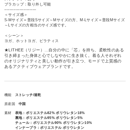
ブラカップ：取り外し可能
-------------------------
＜サイズ感＞
S-Mサイズ＝普段Sサイズ～Mサイズの方、M-Lサイズ＝普段Mサイズ
～Lサイズの方相当のサイズ感です。
＜シーン＞
ヨガ、ホットヨガ、ピラティス
★LITHEE（リジー）…自分の中に「芯」を持ち、柔軟性のある
引き締まった身体と心でしなやかに生き抜く。着る人それぞれ
のオリジナリティと美しい動作が引き立つ、モードで上質感の
あるアクティブウェアブランドです。
機能
ストレッチ/速乾
原産国
中国
素材
表地：ポリエステル82% ポリウレタン18%
裏地：ポリエステル95% ポリウレタン5%
チュール：ポリエステル90% ポリウレタン10%
インナーブラ：ポリエステル ポリウレタン