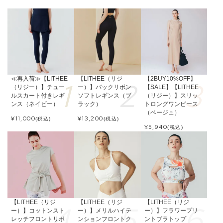
≪再入荷≫【LITHEE
【LITHEE（リジ
【2BUY10%OFF】
（リジー）】チュー
ー）】バックリボン
【SALE】【LITHEE
ルスカート付きレギ
ソフトレギンス（ブ
（リジー）】スリッ
ンス（ネイビー）
ラック）
トロングワンピース
（ベージュ）
¥
11,000
¥
13,200
(税込)
(税込)
¥
5,940
(税込)
【LITHEE（リジ
【LITHEE（リジ
【LITHEE（リジ
ー）】コットンスト
ー）】メリルハイテ
ー）】フラワープリ
レッチフロントリボ
ンションフロントク
ントブラトップ