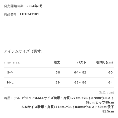
発売開始時期
2024年9月
商品番号
LITH243101
アイテムサイズ（実寸）
着丈
バスト
裾周り(cm)
ITEM SIZE
S-M
38
64～82
60
M-L
39
68～86
64
(単位：cm)
着用モデル
ビジュアルM-Lサイズ着用・身長177cm/バスト87cm/ウエスト
62cm/ヒップ89cm
S-Mサイズ着用・身長171cm/バスト84cm/ウエスト59cm/股下
81.5cm