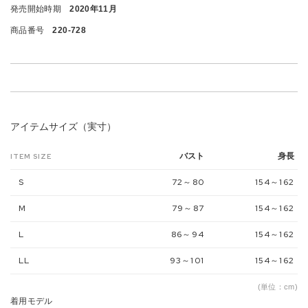
発売開始時期
2020年11月
商品番号
220-728
アイテムサイズ（実寸）
バスト
身長
ITEM SIZE
S
72～80
154～162
M
79～87
154～162
L
86～94
154～162
LL
93～101
154～162
(単位：cm)
着用モデル