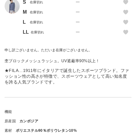
S
—
在庫切れ
M
—
在庫切れ
L
—
在庫切れ
LL
—
在庫切れ
申し訳ございません。ただいま在庫がございません。
杢ブロックメッシュラッシュ。UV遮蔽率90%以上！
★FILA…1911年にイタリアで誕生したスポーツブランド。ファ
ッション性の高さが特徴で、スポーツウェアとして高い知名度
を誇る人気ブランドです。
機能
原産国
カンボジア
素材
ポリエステル90％ポリウレタン10%