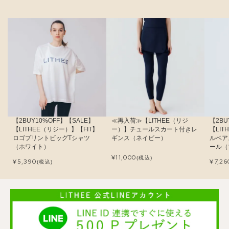
【2BUY10%OFF】【SALE】
≪再入荷≫【LITHEE（リジ
【2BU
【LITHEE（リジー）】【FIT】
ー）】チュールスカート付きレ
【LI
ロゴプリントビッグTシャツ
ギンス（ネイビー）
ルベア
（ホワイト）
ール（
¥
11,000
(税込)
¥
5,390
¥
7,26
(税込)