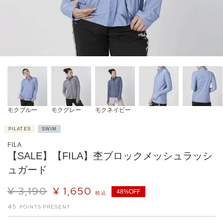
モクブルー
モクグレー
モクネイビー
PILATES
SWIM
FILA
【SALE】【FILA】杢ブロックメッシュラッシ
ュガード
¥
3,190
¥
1,650
48%OFF
税込
45