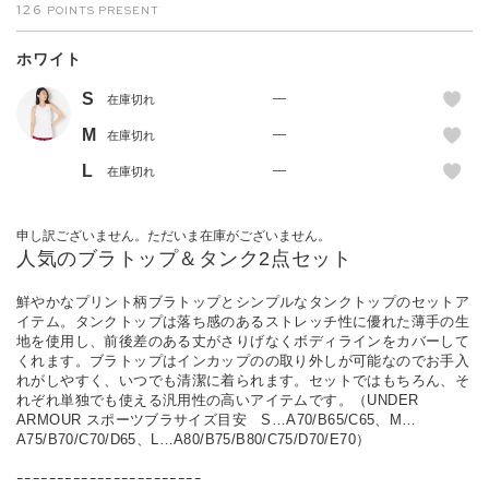
126
ホワイト
S
—
在庫切れ
M
—
在庫切れ
L
—
在庫切れ
申し訳ございません。ただいま在庫がございません。
人気のブラトップ＆タンク2点セット
鮮やかなプリント柄ブラトップとシンプルなタンクトップのセットア
イテム。タンクトップは落ち感のあるストレッチ性に優れた薄手の生
地を使用し、前後差のある丈がさりげなくボディラインをカバーして
くれます。ブラトップはインカップのの取り外しが可能なのでお手入
れがしやすく、いつでも清潔に着られます。セットではもちろん、そ
れぞれ単独でも使える汎用性の高いアイテムです。（UNDER
ARMOUR スポーツブラサイズ目安 S…A70/B65/C65、M…
A75/B70/C70/D65、L…A80/B75/B80/C75/D70/E70）
ｰｰｰｰｰｰｰｰｰｰｰｰｰｰｰｰｰｰｰｰｰｰｰ