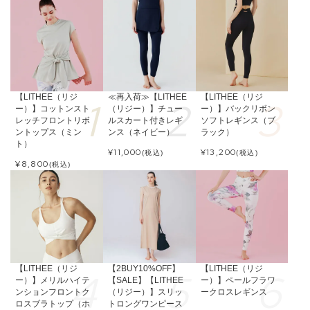
【LITHEE（リジ
≪再入荷≫【LITHEE
【LITHEE（リジ
ー）】コットンスト
（リジー）】チュー
ー）】バックリボン
レッチフロントリボ
ルスカート付きレギ
ソフトレギンス（ブ
ントップス（ミン
ンス（ネイビー）
ラック）
ト）
¥
11,000
¥
13,200
(税込)
(税込)
¥
8,800
(税込)
【LITHEE（リジ
【2BUY10%OFF】
【LITHEE（リジ
ー）】メリルハイテ
【SALE】【LITHEE
ー）】ペールフラワ
ンションフロントク
（リジー）】スリッ
ークロスレギンス
ロスブラトップ（ホ
トロングワンピース