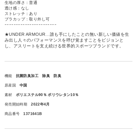
生地の厚さ：普通
透け感：なし
ストレッチ：あり
ブラカップ：取り外し可
ｰｰｰｰｰｰｰｰｰｰｰｰｰｰｰｰｰｰｰｰｰｰｰ
★UNDER ARMOUR…誰も手にしたことの無い新しい価値を生
み出し人々のパフォーマンスを呼び覚ますことをビジョンと
し、アスリートを支え続ける世界的スポーツブランドです。
機能
抗菌防臭加工 除臭 防臭
原産国
中国
素材
ポリエステル90％ ポリウレタン10％
発売開始時期
2022年4月
商品番号
1371641B