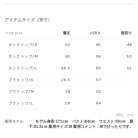
アイテムサイズ（実寸）
着丈
バスト
首回り
ITEM SIZE
タンクトップ/S
63
82
48
タンクトップ/M
65
86
50
タンクトップ/L
66.5
89
52
ブラトップ/S
26.5
57
ブラトップ/M
28
62
ブラトップ/L
29
64
(単位：cm)
着用モデル
モデル身長:171cm バスト:84cm ウエスト:59cm 股
下:81.5cm 着用サイズ:M 着用コメント：Mでぴったりです。