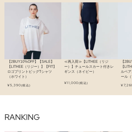
【2BUY10%OFF】【SALE】
≪再入荷≫【LITHEE（リジ
【2BU
【LITHEE（リジー）】【FIT】
ー）】チュールスカート付きレ
【LI
ロゴプリントビッグTシャツ
ギンス（ネイビー）
ルベア
（ホワイト）
ール（
¥
11,000
(税込)
¥
5,390
¥
7,26
(税込)