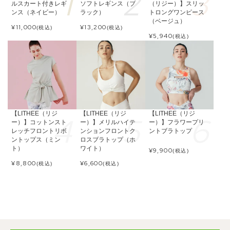
ルスカート付きレギ
ソフトレギンス（ブ
（リジー）】スリッ
ンス（ネイビー）
ラック）
トロングワンピース
（ベージュ）
¥
11,000
¥
13,200
(税込)
(税込)
¥
5,940
(税込)
【LITHEE（リジ
【LITHEE（リジ
【LITHEE（リジ
ー）】コットンスト
ー）】メリルハイテ
ー）】フラワープリ
レッチフロントリボ
ンションフロントク
ントブラトップ
ントップス（ミン
ロスブラトップ（ホ
ト）
ワイト）
¥
9,900
(税込)
¥
8,800
¥
6,600
(税込)
(税込)