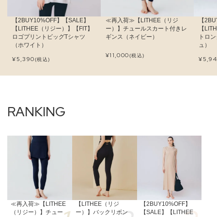
【2BUY10%OFF】【SALE】
≪再入荷≫【LITHEE（リジ
【2BU
【LITHEE（リジー）】【FIT】
ー）】チュールスカート付きレ
【LI
ロゴプリントビッグTシャツ
ギンス（ネイビー）
トロン
（ホワイト）
ュ）
¥
11,000
(税込)
¥
5,390
¥
5,9
(税込)
≪再入荷≫【LITHEE
【LITHEE（リジ
【2BUY10%OFF】
（リジー）】チュー
ー）】バックリボン
【SALE】【LITHEE