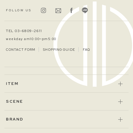
FOLLOW US
TEL 03-6809-2611
weekday am10:00~pm5:00
CONTACT FORM
SHOPPING GUIDE
FAQ
ITEM
SCENE
BRAND