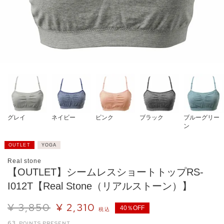
グレイ
ネイビー
ピンク
ブラック
ブルーグリー
ン
OUTLET
YOGA
Real stone
【OUTLET】シームレスショートトップRS-
I012T【Real Stone（リアルストーン）】
¥
3,850
¥
2,310
40％OFF
税込
63