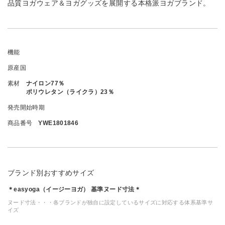
品質ヨガウェア＆ヨガグッズを展開する本格派ヨガブランド。
機能
原産国
素材
ナイロン77％
ポリウレタン（ライクラ）23％
発売開始時期
商品番号
YWE1801846
ブランド別おすすめサイズ
＊easyoga（イージーヨガ） 基準ヌード寸法＊
ヌード寸法・・・各ブランドが独自に設定しているサイズに対応する体系基準サ
イズ