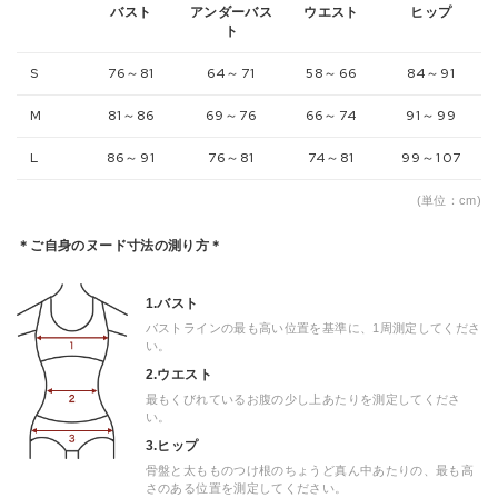
バスト
アンダーバス
ウエスト
ヒップ
ト
S
76～81
64～71
58～66
84～91
M
81～86
69～76
66～74
91～99
L
86～91
76～81
74～81
99～107
(単位：cm)
＊ご自身のヌード寸法の測り方＊
1.バスト
バストラインの最も高い位置を基準に、1周測定してくださ
い。
2.ウエスト
最もくびれているお腹の少し上あたりを測定してくださ
い。
3.ヒップ
骨盤と太もものつけ根のちょうど真ん中あたりの、最も高
さのある位置を測定してください。