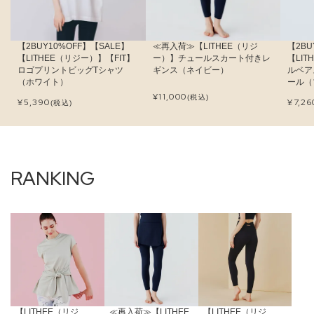
【2BUY10%OFF】【SALE】
≪再入荷≫【LITHEE（リジ
【2BU
【LITHEE（リジー）】【FIT】
ー）】チュールスカート付きレ
【LI
ロゴプリントビッグTシャツ
ギンス（ネイビー）
ルベア
（ホワイト）
ール（
¥
11,000
(税込)
¥
5,390
¥
7,26
(税込)
【LITHEE（リジ
≪再入荷≫【LITHEE
【LITHEE（リジ