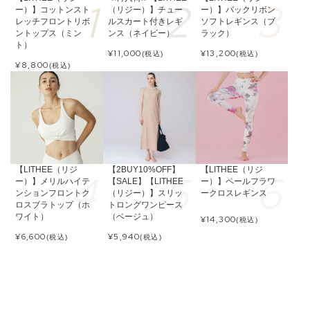
ー）】コットンスト
（リジー）】チュー
ー）】バックリボン
レッチフロントリボ
ルスカート付きレギ
ソフトレギンス（ブ
ントップス（ミン
ンス（ネイビー）
ラック）
ト）
¥
11,000
¥
13,200
(税込)
(税込)
¥
8,800
(税込)
【LITHEE（リジ
【2BUY10%OFF】
【LITHEE（リジ
ー）】メリルハイテ
【SALE】【LITHEE
ー）】ペールフラワ
ンションフロントク
（リジー）】スリッ
ークロスレギンス
ロスブラトップ（ホ
トロングワンピース
ワイト）
（ベージュ）
¥
14,300
(税込)
¥
6,600
¥
5,940
(税込)
(税込)