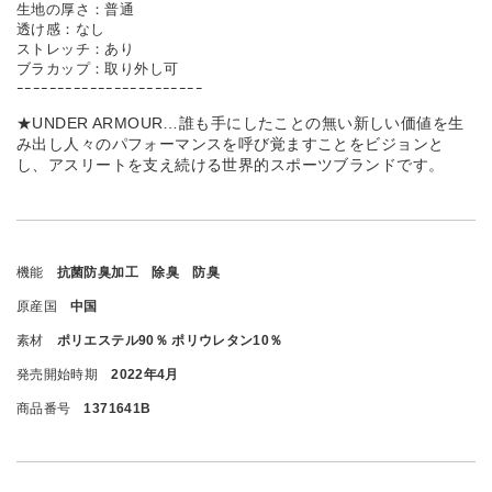
生地の厚さ：普通
透け感：なし
ストレッチ：あり
ブラカップ：取り外し可
ｰｰｰｰｰｰｰｰｰｰｰｰｰｰｰｰｰｰｰｰｰｰｰ
★UNDER ARMOUR…誰も手にしたことの無い新しい価値を生
み出し人々のパフォーマンスを呼び覚ますことをビジョンと
し、アスリートを支え続ける世界的スポーツブランドです。
機能
抗菌防臭加工 除臭 防臭
原産国
中国
素材
ポリエステル90％ ポリウレタン10％
発売開始時期
2022年4月
商品番号
1371641B