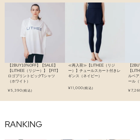
【2BUY10%OFF】【SALE】
≪再入荷≫【LITHEE（リジ
【2BU
【LITHEE（リジー）】【FIT】
ー）】チュールスカート付きレ
【LI
ロゴプリントビッグTシャツ
ギンス（ネイビー）
ルベア
（ホワイト）
ール（
¥
11,000
(税込)
¥
5,390
¥
7,26
(税込)