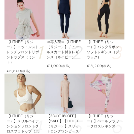
【LITHEE（リジ
≪再入荷≫【LITHEE
【LITHEE（リジ
ー）】コットンスト
（リジー）】チュー
ー）】バックリボン
レッチフロントリボ
ルスカート付きレギ
ソフトレギンス（ブ
ントップス（ミン
ンス（ネイビー）
ラック）
ト）
¥
11,000
¥
13,200
(税込)
(税込)
¥
8,800
(税込)
【LITHEE（リジ
【2BUY10%OFF】
【LITHEE（リジ
ー）】メリルハイテ
【SALE】【LITHEE
ー）】ペールフラワ
ンションフロントク
（リジー）】スリッ
ークロスレギンス
ロスブラトップ（ホ
トロングワンピース