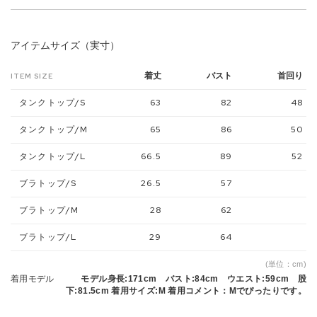
アイテムサイズ（実寸）
着丈
バスト
首回り
ITEM SIZE
タンクトップ/S
63
82
48
タンクトップ/M
65
86
50
タンクトップ/L
66.5
89
52
ブラトップ/S
26.5
57
ブラトップ/M
28
62
ブラトップ/L
29
64
(単位：cm)
着用モデル
モデル身長:171cm バスト:84cm ウエスト:59cm 股
下:81.5cm 着用サイズ:M 着用コメント：Mでぴったりです。