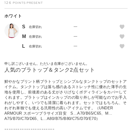
126
ホワイト
S
—
在庫切れ
M
—
在庫切れ
L
—
在庫切れ
申し訳ございません。ただいま在庫がございません。
人気のブラトップ＆タンク2点セット
鮮やかなプリント柄ブラトップとシンプルなタンクトップのセットア
イテム。タンクトップは落ち感のあるストレッチ性に優れた薄手の生
地を使用し、前後差のある丈がさりげなくボディラインをカバーして
くれます。ブラトップはインカップのの取り外しが可能なのでお手入
れがしやすく、いつでも清潔に着られます。セットではもちろん、そ
れぞれ単独でも使える汎用性の高いアイテムです。（UNDER
ARMOUR スポーツブラサイズ目安 S…A70/B65/C65、M…
A75/B70/C70/D65、L…A80/B75/B80/C75/D70/E70）
ｰｰｰｰｰｰｰｰｰｰｰｰｰｰｰｰｰｰｰｰｰｰｰ