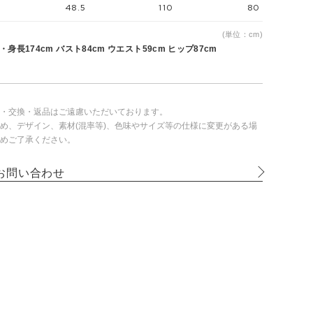
48.5
110
80
(単位：cm)
身長174cm バスト84cm ウエスト59cm ヒップ87cm
・交換・返品はご遠慮いただいております。
め、デザイン、素材(混率等)、色味やサイズ等の仕様に変更がある場
めご了承ください。
お問い合わせ