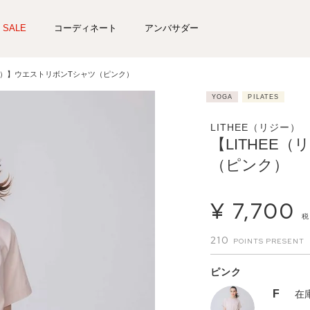
SALE
コーディネート
アンバサダー
ジー）】ウエストリボンTシャツ（ピンク）
YOGA
PILATES
LITHEE（リジー）
【LITHEE
（ピンク）
¥
7,700
税
210
ピンク
F
在