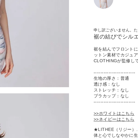
申し訳ございません。た
裾の結びでシル
裾を結んでフロントに
ットン素材でカジュアル
CLOTHINGが監修
-------------------------
生地の厚さ：普通
透け感：なし
ストレッチ：なし
ブラカップ：なし
-------------------------
>>ホワイトはこちら
>>ネイビーはこちら
★LITHEE（リジ
体と心でしなやかに