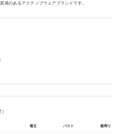
上質感のあるアクティブウェアブランドです。
月
寸）
着丈
バスト
裾周り