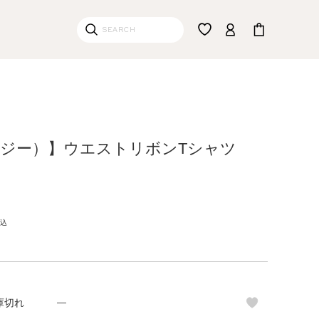
（リジー）】ウエストリボンTシャツ
込
庫切れ
—