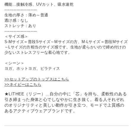
機能…接触冷感、UVカット、吸水速乾
-------------------------
生地の厚さ：薄め～普通
透け感：なし
ストレッチ：あり
-------------------------
＜サイズ感＞
S-Mサイズ＝普段Sサイズ～Mサイズの方、M-Lサイズ＝普段Mサイズ
～Lサイズの方相当のサイズ感です。生地が柔らかいので締め付けの
少ないストレスフリーな着心地です。
＜シーン＞
ヨガ、ホットヨガ、ピラティス
>>セットアップのトップスはこちら
>>ネイビーはこちら
★LITHEE（リジー）…自分の中に「芯」を持ち、柔軟性のある
引き締まった身体と心でしなやかに生き抜く。着る人それぞれ
のオリジナリティと美しい動作が引き立つ、モードで上質感の
あるアクティブウェアブランドです。