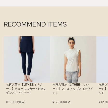
RECOMMEND ITEMS
≪再入荷≫【LITHEE（リジ
≪再入荷≫【LITHEE（リジ
≪再入
ー）】チュールスカート付きレ
ー）】フリルトップス（ホワイ
ー）】
ギンス（ネイビー）
ト）
ク）
¥
11,000
¥
12,100
¥
12,1
(税込)
(税込)