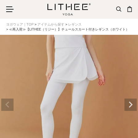
ヨガウェア｜TOP
アイテムから探す
レギンス
≪再入荷≫【LITHEE（リジー）】チュールスカート付きレギンス（ホワイト）