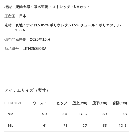
機能
接触冷感・吸水速乾・ストレッチ・UVカット
原産国
日本
素材
表地：ナイロン85% ポリウレタン15% チュール：ポリエステル
100%
発売開始時期
2025年10月
商品番号
LITH253503A
アイテムサイズ（実寸）
ウエスト
ヒップ
股上(cm)
股下(cm)
裾幅(cm)
ITEM SIZE
SM
58
68
26.5
63
10
ML
61
71
27
65
10.5