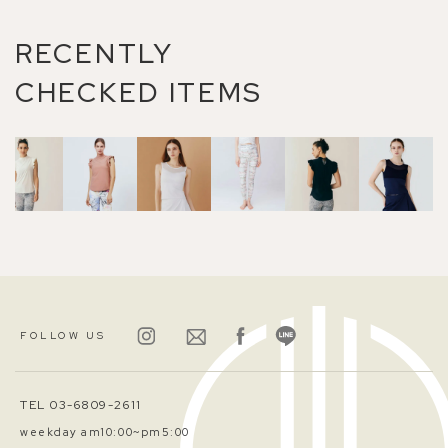
RECENTLY
CHECKED ITEMS
FOLLOW US
TEL 03-6809-2611
weekday am10:00~pm5:00