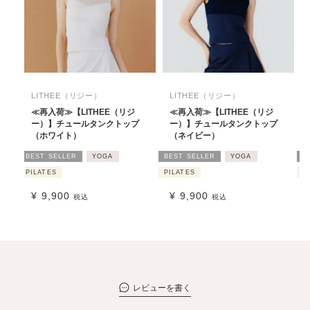
LITHEE（リジー）
LITHEE（リジー）
≪再入荷≫【LITHEE（リジ
≪再入荷≫【LITHEE（リジ
ー）】チュールタンクトップ
ー）】チュールタンクトップ
（ホワイト）
（ネイビー）
BEST SELLER
YOGA
BEST SELLER
YOGA
B
PILATES
PILATES
P
¥
9,900
¥
9,900
税込
税込
レビューを書く