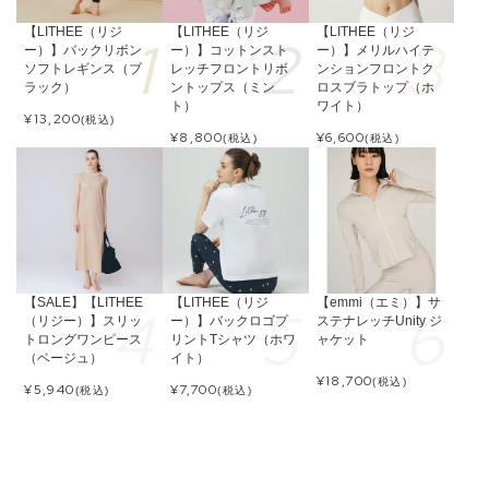
【LITHEE（リジ
【LITHEE（リジ
【LITHEE（リジ
ー）】バックリボン
ー）】コットンスト
ー）】メリルハイテ
ソフトレギンス（ブ
レッチフロントリボ
ンションフロントク
ラック）
ントップス（ミン
ロスブラトップ（ホ
ト）
ワイト）
¥
13,200
(税込)
¥
8,800
¥
6,600
(税込)
(税込)
【SALE】【LITHEE
【LITHEE（リジ
【emmi（エミ）】サ
（リジー）】スリッ
ー）】バックロゴプ
ステナレッチUnity ジ
トロングワンピース
リントTシャツ（ホワ
ャケット
（ベージュ）
イト）
¥
18,700
(税込)
¥
5,940
¥
7,700
(税込)
(税込)