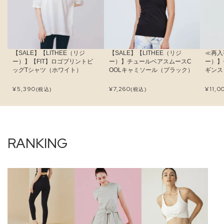
【SALE】【LITHEE（リジ
【SALE】【LITHEE（リジ
≪再入
ー）】【FIT】ロゴプリントビ
ー）】チュールベアスムースC
ー）】
ッグTシャツ（ホワイト）
OOLキャミソール（ブラック）
ギンス
¥
5,390
¥
7,260
¥
11,0
(税込)
(税込)