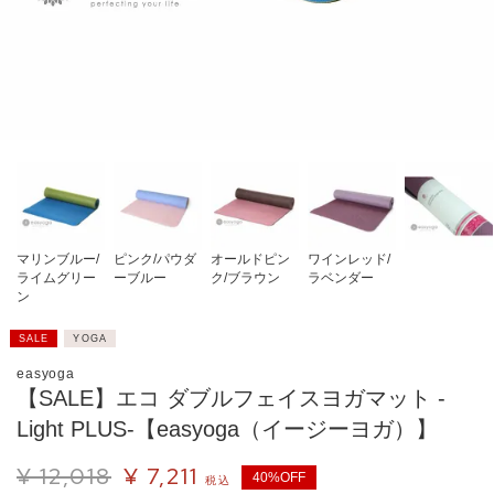
マリンブルー/
ピンク/パウダ
オールドピン
ワインレッド/
ライムグリー
ーブルー
ク/ブラウン
ラベンダー
ン
SALE
YOGA
easyoga
【SALE】エコ ダブルフェイスヨガマット -
Light PLUS-【easyoga（イージーヨガ）】
¥
12,018
¥
7,211
40%OFF
税込