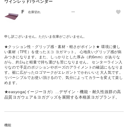
ワインレッド/ラベンダー
F
—
在庫切れ
申し訳ございません。ただいま在庫がございません。
★クッション性・グリップ感・素材・軽さがポイント★ 環境に優し
い素材（TPE）を使ったエコ ヨガマット。 心地良いグリップ感が病
みつきになります。また、しっかりとした厚み（約6mm）がありな
がら、約1㎏と軽量で持ち運びも苦になりません。 センターライン入
りなので手足のポジションやポーズのアライメントの確認にもなりま
す。裾に広がったロゴマークがエレガントでかわいいと大人気です。
リバーシブルでお使い頂けるので、気分によってカラーを変えて楽し
めます。
★easyoga(イージーヨガ）…デザイン・機能・耐久性抜群の高
品質ヨガウェア＆ヨガグッズを展開する本格派ヨガブランド。
機能