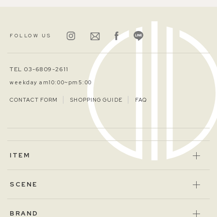
FOLLOW US
TEL 03-6809-2611
weekday am10:00~pm5:00
CONTACT FORM
SHOPPING GUIDE
FAQ
ITEM
SCENE
BRAND