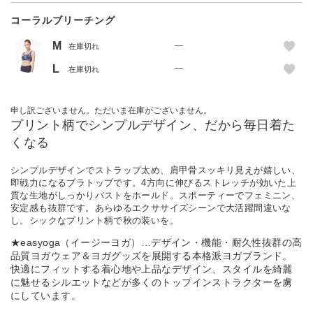
コーラルブリーチング
M
—
在庫切れ
L
—
在庫切れ
申し訳ございません。ただいま在庫がございません。
プリント柄でシンプルデザイン、だから毎日着た
くなる
シンプルデザインでストラップ太め、肩甲骨スッキリ見えが嬉しい、
即戦力になるブラトップです。4方向に伸びるストレッチが効いた上
質な生地がしっかりバストをホールド。スポーティーでフェミニン、
安定感も抜群です。あらゆるエクササイズシーンで大活躍間違いな
し。シックなプリント柄で秋の装いを。
★easyoga（イージーヨガ）…デザイン・機能・耐久性抜群の高
品質ヨガウェア＆ヨガグッズを展開する本格派ヨガブランド。
快適にフィットする着心地や上品なデザイン、スタイルを綺麗
に魅せるシルエットなどが多くのトップインストラクターを虜
にしています。