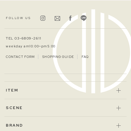
FOLLOW US
TEL 03-6809-2611
weekday am10:00~pm5:00
CONTACT FORM
SHOPPING GUIDE
FAQ
ITEM
SCENE
BRAND