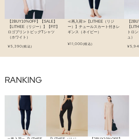
【2BUY10%OFF】【SALE】
≪再入荷≫【LITHEE（リジ
【2BU
【LITHEE（リジー）】【FIT】
ー）】チュールスカート付きレ
【LI
ロゴプリントビッグTシャツ
ギンス（ネイビー）
トロン
（ホワイト）
ュ）
¥
11,000
(税込)
¥
5,390
¥
5,9
(税込)