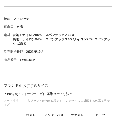
機能
ストレッチ
原産国
台湾
素材
表地：ナイロン66％ スパンデックス34％
裏地：ナイロン94％ スパンデックス6％/ナイロン70% スパンデッ
クス38％
発売開始時期
2021年10月
商品番号
YWE151P
ブランド別おすすめサイズ
＊easyoga（イージーヨガ） 基準ヌード寸法＊
ヌード寸法・・・各ブランドが独自に設定しているサイズに対応する体系基準サ
イズ
バスト
アンダーバス
ウエスト
ヒップ