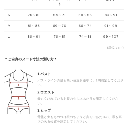
ト
S
76～81
64～71
58～66
84～91
M
81～86
69～76
66～74
91～99
L
86～91
76～81
74～81
99～107
(単位：cm)
＊ご自身のヌード寸法の測り方＊
1.バスト
バストラインの最も高い位置を基準に、1周測定してくださ
い。
2.ウエスト
最もくびれているお腹の少し上あたりを測定してくださ
い。
3.ヒップ
骨盤と太もものつけ根のちょうど真ん中あたりの、最も高
さのある位置を測定してください。