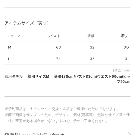
アイテムサイズ（実寸）
バスト
裾幅
着丈
ITEM SIZE
M
68
32
30
L
74
35
31
(単位：cm)
着用モデル
着用サイズM 身長178cm/バスト83cm/ウエスト60cm/ヒッ
プ90cm
※予約商品は、キャンセル・交換・返品はご遠慮いただいております。
※商品画像はサンプルのため、デザイン、素材(混率等)、色味やサイズ等の仕
様に変更がある場合がございますので、予めご了承ください。
商品についてのお問い合わせ