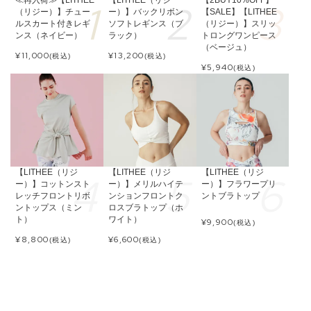
≪再入荷≫【LITHEE
【LITHEE（リジ
【2BUY10%OFF】
（リジー）】チュー
ー）】バックリボン
【SALE】【LITHEE
ルスカート付きレギ
ソフトレギンス（ブ
（リジー）】スリッ
ンス（ネイビー）
ラック）
トロングワンピース
（ベージュ）
¥
11,000
¥
13,200
(税込)
(税込)
¥
5,940
(税込)
【LITHEE（リジ
【LITHEE（リジ
【LITHEE（リジ
ー）】コットンスト
ー）】メリルハイテ
ー）】フラワープリ
レッチフロントリボ
ンションフロントク
ントブラトップ
ントップス（ミン
ロスブラトップ（ホ
ト）
ワイト）
¥
9,900
(税込)
¥
8,800
¥
6,600
(税込)
(税込)