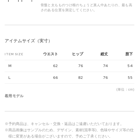
骨盤と太もものつけ根のちょうど真ん中あたりの、最も高
さのある位置を測定してください。
アイテムサイズ（実寸）
ウエスト
ヒップ
総丈
股下
ITEM SIZE
M
62
76
74
54
L
66
82
76
55
(単位：cm)
着用モデル
※予約商品は、キャンセル・交換・返品はご遠慮いただいております。
※商品画像はサンプルのため、デザイン、素材(混率等)、色味やサイズ等の仕
様に変更がある場合がございますので、予めご了承ください。