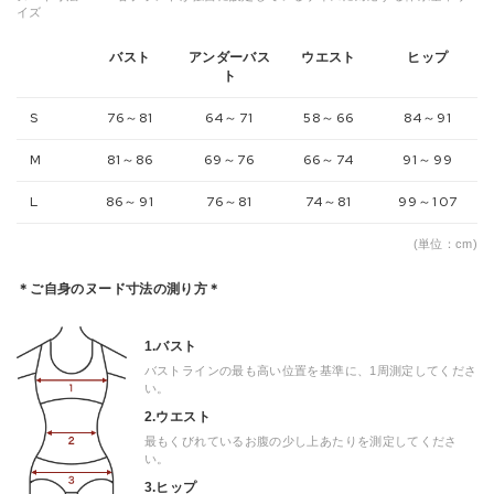
イズ
バスト
アンダーバス
ウエスト
ヒップ
ト
S
76～81
64～71
58～66
84～91
M
81～86
69～76
66～74
91～99
L
86～91
76～81
74～81
99～107
(単位：cm)
＊ご自身のヌード寸法の測り方＊
1.バスト
バストラインの最も高い位置を基準に、1周測定してくださ
い。
2.ウエスト
最もくびれているお腹の少し上あたりを測定してくださ
い。
3.ヒップ