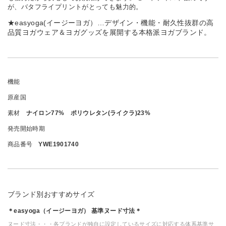
が、バタフライプリントがとっても魅力的。
★easyoga(イージーヨガ）…デザイン・機能・耐久性抜群の高
品質ヨガウェア＆ヨガグッズを展開する本格派ヨガブランド。
機能
原産国
素材
ナイロン77% ポリウレタン(ライクラ)23%
発売開始時期
商品番号
YWE1901740
ブランド別おすすめサイズ
＊easyoga（イージーヨガ） 基準ヌード寸法＊
ヌード寸法・・・各ブランドが独自に設定しているサイズに対応する体系基準サ