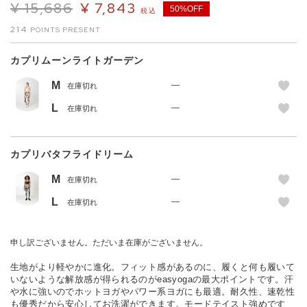
¥
15,686
¥
7,843
50%OFF
税込
214
カプリムーンライトガーデン
M
—
在庫切れ
L
—
在庫切れ
カプリバタフライドリーム
M
—
在庫切れ
L
—
在庫切れ
申し訳ございません。ただいま在庫がございません。
生地がより軽やかに進化。フィット感があるのに、履くと何も履いて
いないような解放感が得られるのがeasyogaの最大ポイントです。汗
や水に強いのでホットヨガやパワー系ヨガにも最適。耐久性、速乾性
も優秀だから安心してお洗濯ができます。モードテイスト強めです