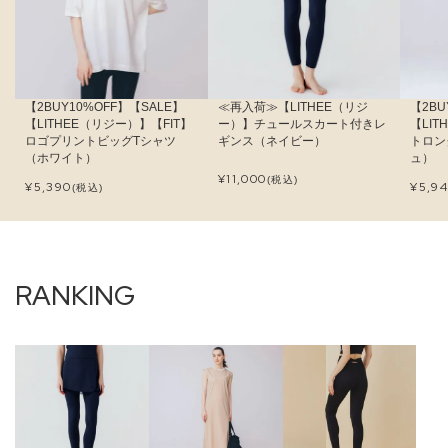
【2BUY10%OFF】【SALE】
≪再入荷≫【LITHEE（リジ
【2BU
【LITHEE（リジー）】【FIT】
ー）】チュールスカート付きレ
【LI
ロゴプリントビッグTシャツ
ギンス（ネイビー）
トロン
（ホワイト）
ュ）
¥
11,000
(税込)
¥
5,390
¥
5,9
(税込)