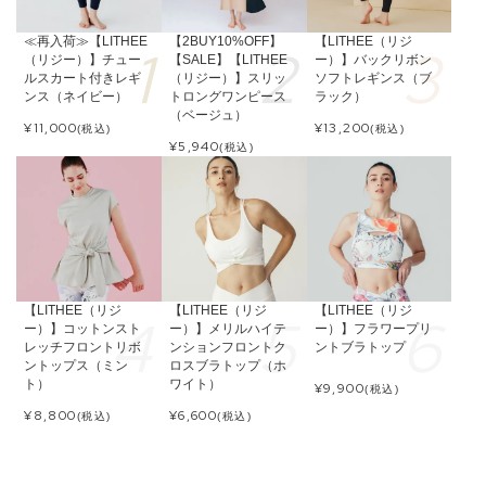
≪再入荷≫【LITHEE
【2BUY10%OFF】
【LITHEE（リジ
（リジー）】チュー
【SALE】【LITHEE
ー）】バックリボン
ルスカート付きレギ
（リジー）】スリッ
ソフトレギンス（ブ
ンス（ネイビー）
トロングワンピース
ラック）
（ベージュ）
¥
11,000
¥
13,200
(税込)
(税込)
¥
5,940
(税込)
【LITHEE（リジ
【LITHEE（リジ
【LITHEE（リジ
ー）】コットンスト
ー）】メリルハイテ
ー）】フラワープリ
レッチフロントリボ
ンションフロントク
ントブラトップ
ントップス（ミン
ロスブラトップ（ホ
ト）
ワイト）
¥
9,900
(税込)
¥
8,800
¥
6,600
(税込)
(税込)