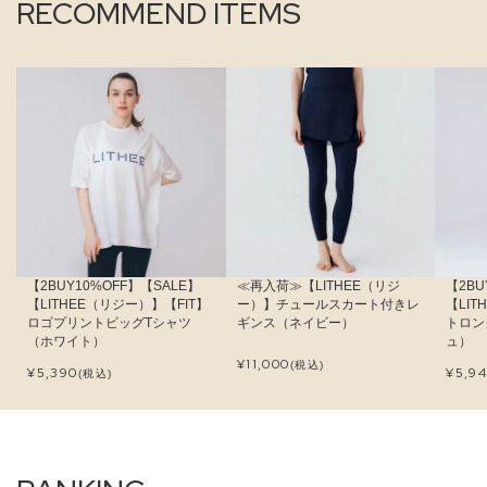
RECOMMEND ITEMS
【2BUY10%OFF】【SALE】
≪再入荷≫【LITHEE（リジ
【2BU
【LITHEE（リジー）】【FIT】
ー）】チュールスカート付きレ
【LI
ロゴプリントビッグTシャツ
ギンス（ネイビー）
トロン
（ホワイト）
ュ）
¥
11,000
(税込)
¥
5,390
¥
5,9
(税込)