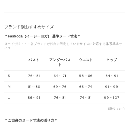
ブランド別おすすめサイズ
＊easyoga（イージーヨガ） 基準ヌード寸法＊
ヌード寸法・・・各ブランドが独自に設定しているサイズに対応する体系基準サ
イズ
バスト
アンダーバス
ウエスト
ヒップ
ト
S
76～81
64～71
58～66
84～91
M
81～86
69～76
66～74
91～99
L
86～91
76～81
74～81
99～107
(単位：cm)
＊ご自身のヌード寸法の測り方＊