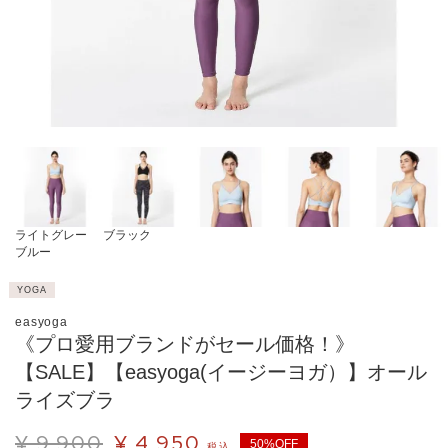
ライトグレー
ブラック
ブルー
YOGA
easyoga
《プロ愛用ブランドがセール価格！》
【SALE】【easyoga(イージーヨガ）】オール
ライズブラ
¥
9,900
¥
4,950
50%OFF
税込