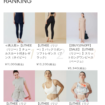
≪再入荷≫【LITHEE
【LITHEE（リジ
【2BUY10%OFF】
（リジー）】チュー
ー）】バックリボン
【SALE】【LITHEE
ルスカート付きレギ
ソフトレギンス（ブ
（リジー）】スリッ
ンス（ネイビー）
ラック）
トロングワンピース
（ベージュ）
¥
11,000
¥
13,200
(税込)
(税込)
¥
5,940
(税込)
【LITHEE（リジ
【LITHEE（リジ
【LITHEE（リジ