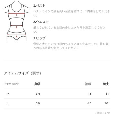
1.バスト
バストラインの最も高い位置を基準に、1周測定してくださ
い。
2.ウエスト
最もくびれているお腹の少し上あたりを測定してくださ
い。
3.ヒップ
骨盤と太もものつけ根のちょうど真ん中あたりの、最も高
さのある位置を測定してください。
アイテムサイズ（実寸）
袖幅
身幅
着丈
ITEM SIZE
M
34
43
61
L
39
46
62
(単位：cm)