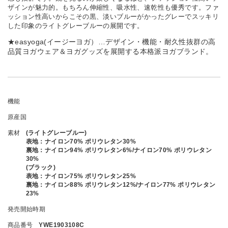
ザインが魅力的。もちろん伸縮性、吸水性、速乾性も優秀です。ファ
ッション性高いからこその黒、淡いブルーがかったグレーでスッキリ
した印象のライトグレーブルーの展開です。
★easyoga(イージーヨガ）…デザイン・機能・耐久性抜群の高
品質ヨガウェア＆ヨガグッズを展開する本格派ヨガブランド。
機能
原産国
素材
(ライトグレーブルー)
表地：ナイロン70% ポリウレタン30%
裏地：ナイロン94% ポリウレタン6%/ナイロン70% ポリウレタン
30%
(ブラック)
表地：ナイロン75% ポリウレタン25%
裏地：ナイロン88% ポリウレタン12%/ナイロン77% ポリウレタン
23%
発売開始時期
商品番号
YWE1903108C