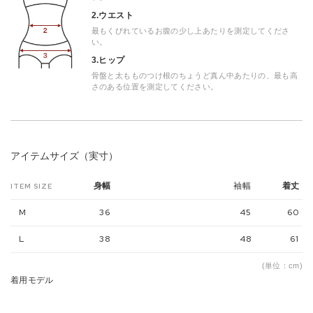
2.ウエスト
最もくびれているお腹の少し上あたりを測定してくださ
い。
3.ヒップ
骨盤と太もものつけ根のちょうど真ん中あたりの、最も高
さのある位置を測定してください。
アイテムサイズ（実寸）
袖幅
身幅
着丈
ITEM SIZE
M
36
45
60
L
38
48
61
(単位：cm)
着用モデル