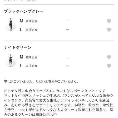
ブラックヘンプグレー
M
—
在庫切れ
L
—
在庫切れ
ナイトグリーン
M
—
在庫切れ
L
—
在庫切れ
申し訳ございません。ただいま在庫がございません。
オトナ女性に似合うモード&エレガントなスポーツタンクトップ
マットな生地感とメッシュの生地のバランスがとってもCoolな縦長ラ
インタンク。高品質で丈夫な生地がボディラインをしっかり包み込
み、あらゆる動きをサポートしてくれます。伸縮性、吸水性、速乾性
も優秀。マット感があるシックな大人グレーは洗練された印象を。深
みのあるグリーンは鎮静効果も◎