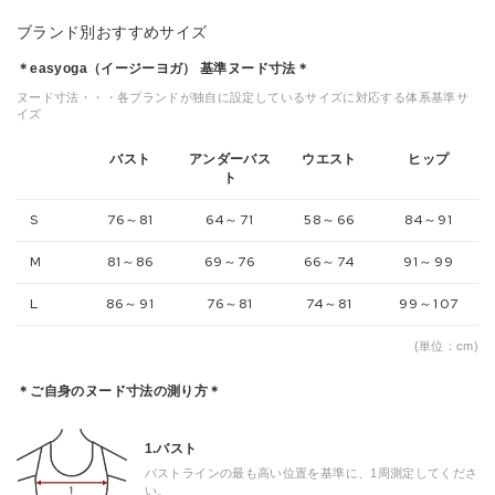
ブランド別おすすめサイズ
＊easyoga（イージーヨガ） 基準ヌード寸法＊
ヌード寸法・・・各ブランドが独自に設定しているサイズに対応する体系基準サ
イズ
バスト
アンダーバス
ウエスト
ヒップ
ト
S
76～81
64～71
58～66
84～91
M
81～86
69～76
66～74
91～99
L
86～91
76～81
74～81
99～107
(単位：cm)
＊ご自身のヌード寸法の測り方＊
1.バスト
バストラインの最も高い位置を基準に、1周測定してくださ
い。