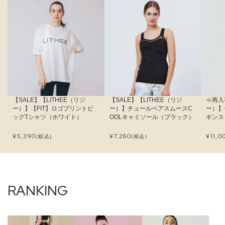
【SALE】【LITHEE（リジ
【SALE】【LITHEE（リジ
≪再入
ー）】【FIT】ロゴプリントビ
ー）】チュールベアスムースC
ー）】
ッグTシャツ（ホワイト）
OOLキャミソール（ブラック）
ギンス
¥
5,390
¥
7,260
¥
11,0
(税込)
(税込)