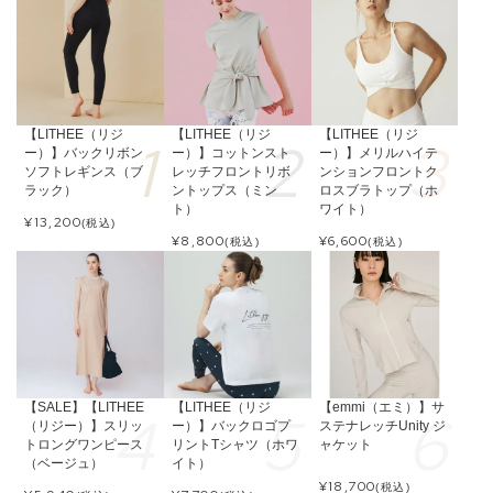
【LITHEE（リジ
【LITHEE（リジ
【LITHEE（リジ
ー）】バックリボン
ー）】コットンスト
ー）】メリルハイテ
ソフトレギンス（ブ
レッチフロントリボ
ンションフロントク
ラック）
ントップス（ミン
ロスブラトップ（ホ
ト）
ワイト）
¥
13,200
(税込)
¥
8,800
¥
6,600
(税込)
(税込)
【SALE】【LITHEE
【LITHEE（リジ
【emmi（エミ）】サ
（リジー）】スリッ
ー）】バックロゴプ
ステナレッチUnity ジ
トロングワンピース
リントTシャツ（ホワ
ャケット
（ベージュ）
イト）
¥
18,700
(税込)