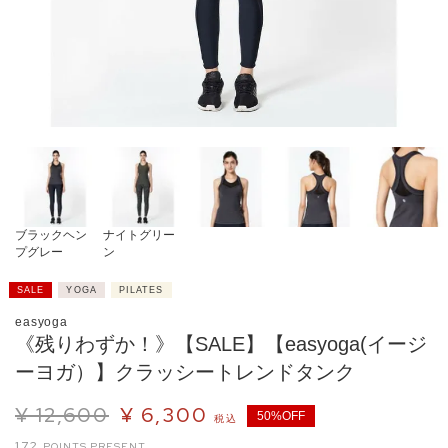
ブラックヘン
ナイトグリー
プグレー
ン
SALE
YOGA
PILATES
easyoga
《残りわずか！》【SALE】【easyoga(イージ
ーヨガ）】クラッシートレンドタンク
¥
12,600
¥
6,300
50%OFF
税込
172