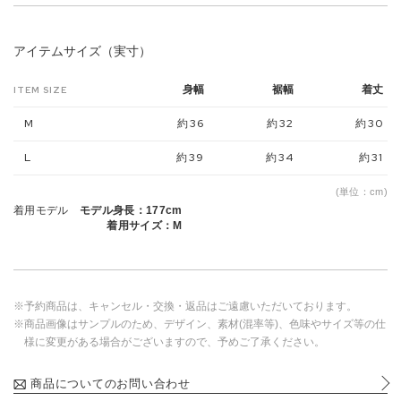
アイテムサイズ（実寸）
身幅
裾幅
着丈
ITEM SIZE
M
約36
約32
約30
L
約39
約34
約31
(単位：cm)
着用モデル
モデル身長：177cm
着用サイズ：M
※予約商品は、キャンセル・交換・返品はご遠慮いただいております。
※商品画像はサンプルのため、デザイン、素材(混率等)、色味やサイズ等の仕
様に変更がある場合がございますので、予めご了承ください。
商品についてのお問い合わせ