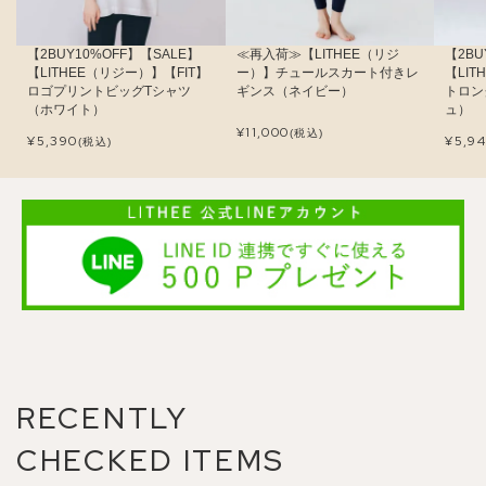
【2BUY10%OFF】【SALE】
≪再入荷≫【LITHEE（リジ
【2BU
【LITHEE（リジー）】【FIT】
ー）】チュールスカート付きレ
【LI
ロゴプリントビッグTシャツ
ギンス（ネイビー）
トロン
（ホワイト）
ュ）
¥
11,000
(税込)
¥
5,390
¥
5,9
(税込)
RECENTLY
CHECKED ITEMS