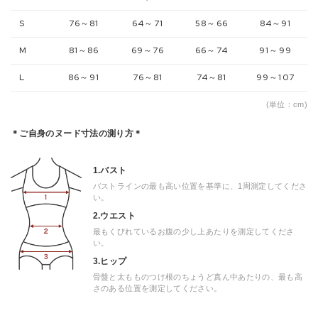
S
76～81
64～71
58～66
84～91
M
81～86
69～76
66～74
91～99
L
86～91
76～81
74～81
99～107
(単位：cm)
＊ご自身のヌード寸法の測り方＊
1.バスト
バストラインの最も高い位置を基準に、1周測定してくださ
い。
2.ウエスト
最もくびれているお腹の少し上あたりを測定してくださ
い。
3.ヒップ
骨盤と太もものつけ根のちょうど真ん中あたりの、最も高
さのある位置を測定してください。