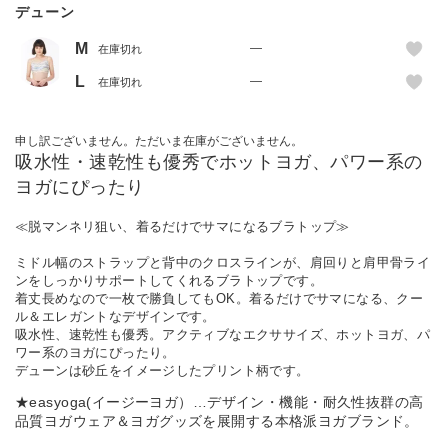
デューン
M
—
在庫切れ
L
—
在庫切れ
申し訳ございません。ただいま在庫がございません。
吸水性・速乾性も優秀でホットヨガ、パワー系の
ヨガにぴったり
≪脱マンネリ狙い、着るだけでサマになるブラトップ≫
ミドル幅のストラップと背中のクロスラインが、肩回りと肩甲骨ライ
ンをしっかりサポートしてくれるブラトップです。
着丈長めなので一枚で勝負してもOK。着るだけでサマになる、クー
ル＆エレガントなデザインです。
吸水性、速乾性も優秀。アクティブなエクササイズ、ホットヨガ、パ
ワー系のヨガにぴったり。
デューンは砂丘をイメージしたプリント柄です。
★easyoga(イージーヨガ）…デザイン・機能・耐久性抜群の高
品質ヨガウェア＆ヨガグッズを展開する本格派ヨガブランド。