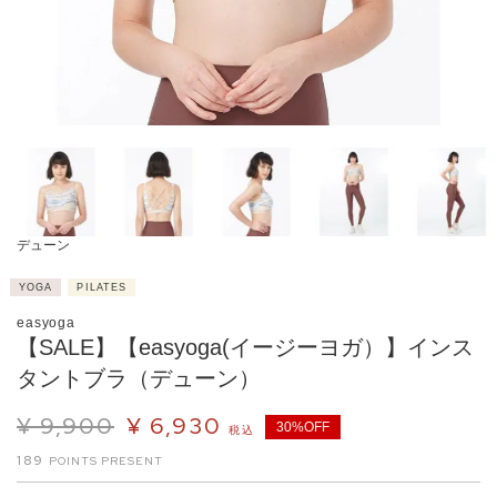
デューン
YOGA
PILATES
easyoga
【SALE】【easyoga(イージーヨガ）】インス
タントブラ（デューン）
¥
9,900
¥
6,930
30%OFF
税込
189