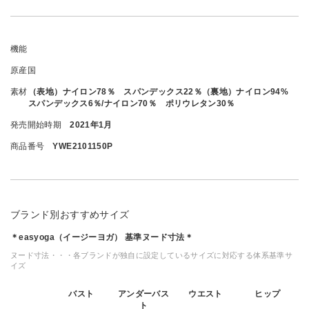
機能
原産国
素材
（表地）ナイロン78％ スパンデックス22％（裏地）ナイロン94%
スパンデックス6％/ナイロン70％ ポリウレタン30％
発売開始時期
2021年1月
商品番号
YWE2101150P
ブランド別おすすめサイズ
＊easyoga（イージーヨガ） 基準ヌード寸法＊
ヌード寸法・・・各ブランドが独自に設定しているサイズに対応する体系基準サ
イズ
バスト
アンダーバス
ウエスト
ヒップ
ト