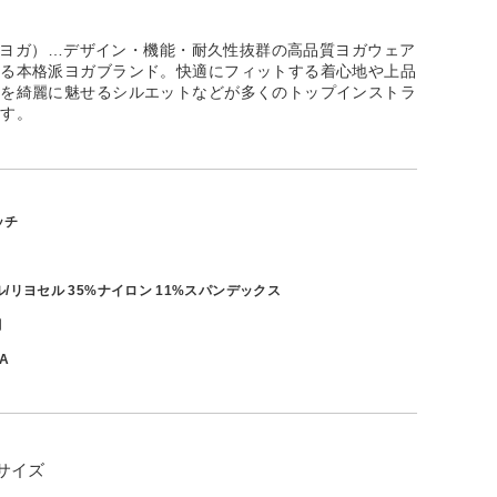
ージーヨガ）…デザイン・機能・耐久性抜群の高品質ヨガウェア
する本格派ヨガブランド。快適にフィットする着心地や上品
ルを綺麗に魅せるシルエットなどが多くのトップインストラ
ます。
ッチ
/リヨセル 35%ナイロン 11%スパンデックス
月
0A
サイズ