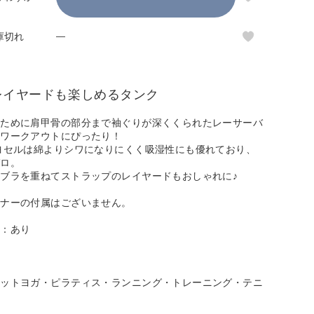
庫切れ
—
レイヤードも楽しめるタンク
るために肩甲骨の部分まで袖ぐりが深くくられたレーサーバ
やワークアウトにぴったり！
ヨセルは綿よりシワになりにくく吸湿性にも優れており、
ゼロ。
ブラを重ねてストラップのレイヤードもおしゃれに♪
ンナーの付属はございません。
性：あり
ホットヨガ・ピラティス・ランニング・トレーニング・テニ