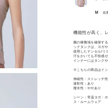
M
在
機能性が高く、
腕の稼働域を確保す
ックタンクは、ヨガ
使用したテンセル/リ
汗をかいても不快感
インナーにはタンクや
※こちらの商品はイ
伸縮性・ストレッチ
速乾性：あり
撥水性：ややあり
シーン：常温ヨガ・
ス・ルームウェア