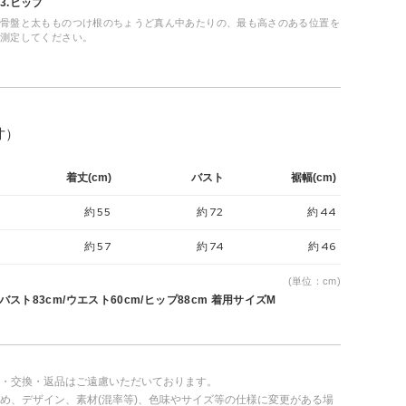
3.ヒップ
骨盤と太もものつけ根のちょうど真ん中あたりの、最も高さのある位置を
測定してください。
寸）
着丈(cm)
バスト
裾幅(cm)
約55
約72
約44
約57
約74
約46
(単位：cm)
 バスト83cm/ウエスト60cm/ヒップ88cm 着用サイズM
・交換・返品はご遠慮いただいております。
め、デザイン、素材(混率等)、色味やサイズ等の仕様に変更がある場