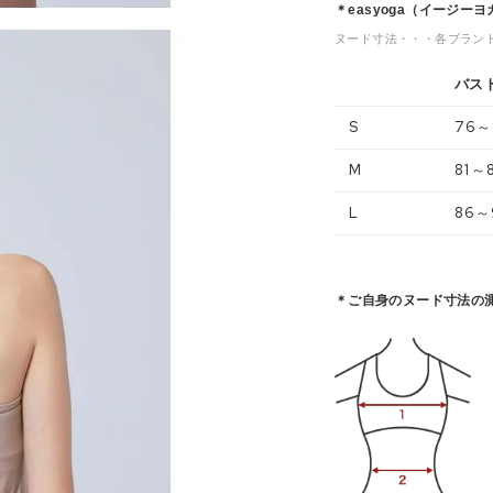
＊easyoga（イージー
ヌード寸法・・・各ブラン
バス
S
76～
M
81～
L
86～
＊ご自身のヌード寸法の