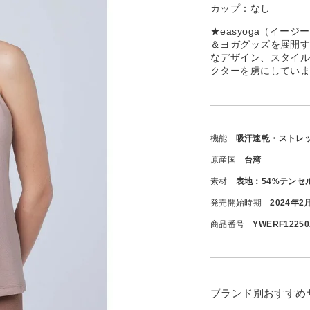
カップ：なし
★easyoga（イ
＆ヨガグッズを展開
なデザイン、スタイ
クターを虜にしてい
機能
吸汗速乾・ストレ
原産国
台湾
素材
表地：54%テンセル
発売開始時期
2024年2
商品番号
YWERF1225
ブランド別おすすめ