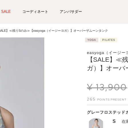
SALE
コーディネート
アンバサダー
SALE】≪残りSのみ≫【easyoga（イージーヨガ）】オーバーザムーンタンク
YOGA
PILATES
easyoga（イージ
【SALE】≪
ガ）】オーバ
¥
13,900
265
グレーフロステッド
S
在