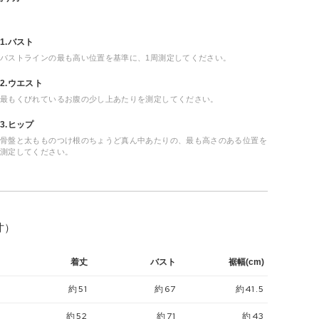
1.バスト
バストラインの最も高い位置を基準に、1周測定してください。
2.ウエスト
最もくびれているお腹の少し上あたりを測定してください。
3.ヒップ
骨盤と太もものつけ根のちょうど真ん中あたりの、最も高さのある位置を
測定してください。
寸）
着丈
バスト
裾幅(cm)
約51
約67
約41.5
約52
約71
約43