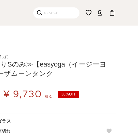
ーヨガ）
残りSのみ≫【easyoga（イージーヨ
ーザムーンタンク
¥
9,730
30%OFF
税込
ガラス
庫切れ
—