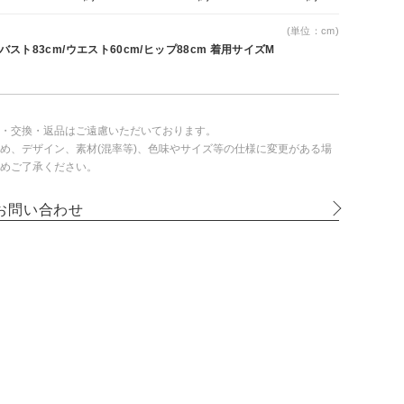
(単位：cm)
 バスト83cm/ウエスト60cm/ヒップ88cm 着用サイズM
・交換・返品はご遠慮いただいております。
め、デザイン、素材(混率等)、色味やサイズ等の仕様に変更がある場
めご了承ください。
お問い合わせ