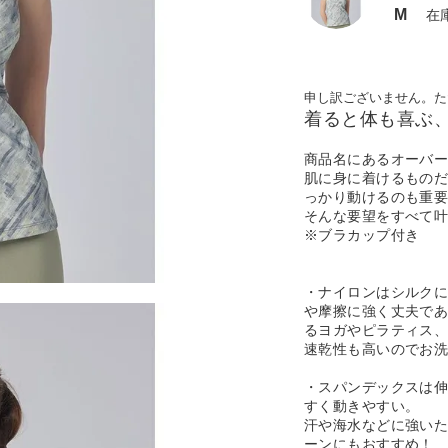
M
在
申し訳ございません。た
着ると体も喜ぶ
商品名にあるオーバ
肌に身に着けるもの
っかり動けるのも重
そんな要望をすべて叶
※ブラカップ付き
・ナイロンはシルク
や摩擦に強く丈夫で
るヨガやピラティス
速乾性も高いのでお
・スパンデックスは
すく動きやすい。
汗や海水などに強い
ーンにもおすすめ！