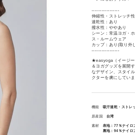
-----------------
伸縮性・ストレッチ
速乾性：あり
撥水性：ややあり
シーン：常温ヨガ・
ス・ルームウェア
カップ：あり(取り外
-----------------
★easyoga（イ
＆ヨガグッズを展開
なデザイン、スタイ
クターを虜にしてい
機能
吸汗速乾・ストレ
原産国
台湾
素材
表地：77％ナイロ
裏地：94％ナイロン