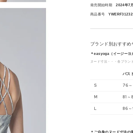
発売開始時期
2024年7
商品番号
YWERF31232
ブランド別おすすめ
＊easyoga（イージー
ヌード寸法・・・各ブラン
バス
S
76～
M
81～
L
86～
＊ご自身のヌード寸法の