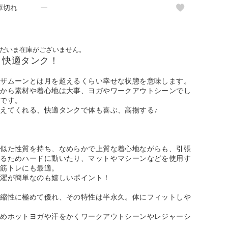
庫切れ
—
だいま在庫がございません。
、快適タンク！
ーザムーンとは月を超えるくらい幸せな状態を意味します。
だから素材や着心地は大事、ヨガやワークアウトシーンでし
要です。
えてくれる、快適タンクで体も喜ぶ、高揚する♪
に似た性質を持ち、なめらかで上質な着心地ながらも、引張
あるためハードに動いたり、マットやマシーンなどを使用す
、筋トレにも最適。
洗濯が簡単なのも嬉しいポイント！
伸縮性に極めて優れ、その特性は半永久。体にフィットしや
ためホットヨガや汗をかくワークアウトシーンやレジャーシ