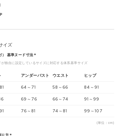
月
P
サイズ
ヨガ） 基準ヌード寸法＊
ドが独自に設定しているサイズに対応する体系基準サイズ
ト
アンダーバスト
ウエスト
ヒップ
81
64～71
58～66
84～91
86
69～76
66～74
91～99
91
76～81
74～81
99～107
(単位：cm)
測り方＊