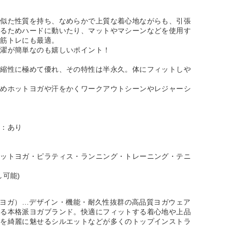
に似た性質を持ち、なめらかで上質な着心地ながらも、引張
あるためハードに動いたり、マットやマシーンなどを使用す
、筋トレにも最適。
洗濯が簡単なのも嬉しいポイント！
伸縮性に極めて優れ、その特性は半永久。体にフィットしや
ためホットヨガや汗をかくワークアウトシーンやレジャーシ
性：あり
ホットヨガ・ピラティス・ランニング・トレーニング・テニ
し可能)
ージーヨガ）…デザイン・機能・耐久性抜群の高品質ヨガウェア
する本格派ヨガブランド。快適にフィットする着心地や上品
ルを綺麗に魅せるシルエットなどが多くのトップインストラ