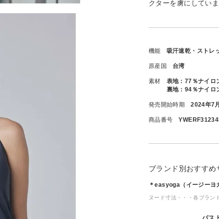
クターを虜にしてい
機能
吸汗速乾・ストレ
原産国
台湾
素材
表地：77％ナイロ
裏地：94％ナイロン
発売開始時期
2024年7
商品番号
YWERF31234
ブランド別おすすめ
＊easyoga（イージー
ヌード寸法・・・各ブラン
バス