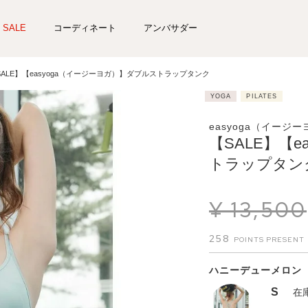
SALE
コーディネート
アンバサダー
SALE】【easyoga（イージーヨガ）】ダブルストラップタンク
YOGA
PILATES
easyoga（イージ
【SALE】【
トラップタン
¥
13,500
258
ハニーデューメロン
S
在