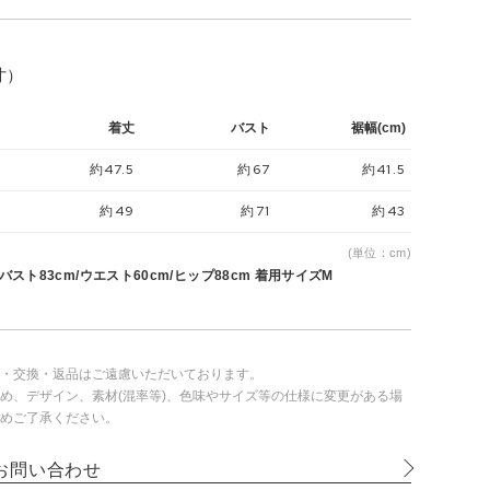
寸）
着丈
バスト
裾幅(cm)
約47.5
約67
約41.5
約49
約71
約43
(単位：cm)
 バスト83cm/ウエスト60cm/ヒップ88cm 着用サイズM
・交換・返品はご遠慮いただいております。
め、デザイン、素材(混率等)、色味やサイズ等の仕様に変更がある場
めご了承ください。
お問い合わせ