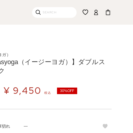
ーヨガ）
easyoga（イージーヨガ）】ダブルス
ク
¥
9,450
30%OFF
税込
庫切れ
—