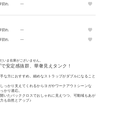
庫切れ
—
庫切れ
—
庫切れ
—
だいま在庫がございません。
プで安定感抜群、華奢見えタンク！
苦手な方におすすめ。細めなストラップがダブルになること
、しっかり支えてくれるからヨガやワークアウトシーンな
しっかり適応。
り開いたバッククロスでおしゃれに見えつつ、可動域もあが
力も自然とアップ♪