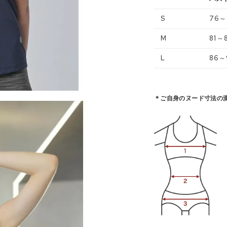
S
76～
M
81～
L
86～
＊ご自身のヌード寸法の