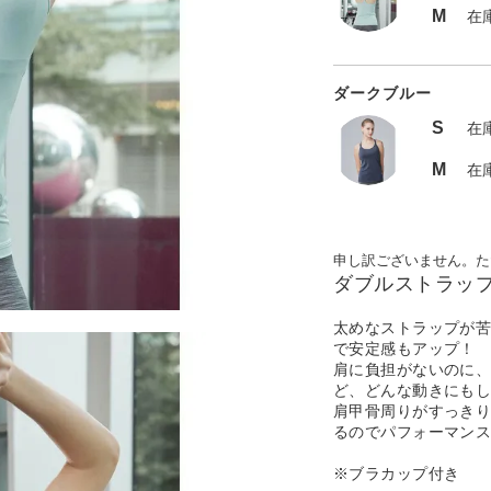
M
在
ダークブルー
S
在
M
在
申し訳ございません。た
ダブルストラッ
太めなストラップが
で安定感もアップ！
肩に負担がないのに
ど、どんな動きにも
肩甲骨周りがすっき
るのでパフォーマンス
※ブラカップ付き