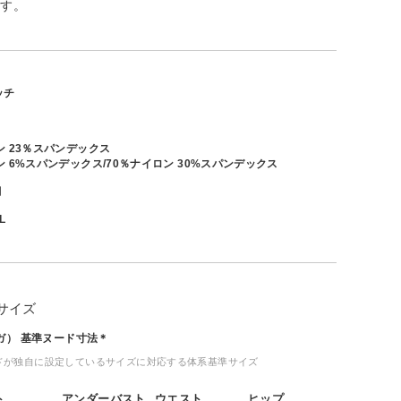
ます。
ッチ
ン 23％スパンデックス
 6%スパンデックス/70％ナイロン 30%スパンデックス
月
L
サイズ
ヨガ） 基準ヌード寸法＊
ドが独自に設定しているサイズに対応する体系基準サイズ
ト
アンダーバスト
ウエスト
ヒップ