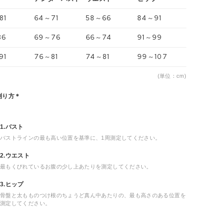
81
64～71
58～66
84～91
86
69～76
66～74
91～99
91
76～81
74～81
99～107
(単位：cm)
測り方＊
1.バスト
バストラインの最も高い位置を基準に、1周測定してください。
2.ウエスト
最もくびれているお腹の少し上あたりを測定してください。
3.ヒップ
骨盤と太もものつけ根のちょうど真ん中あたりの、最も高さのある位置を
測定してください。