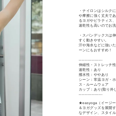
・ナイロンはシルク
や摩擦に強く丈夫で
るヨガやピラティス
速乾性も高いのでお
・スパンデックスは
すく動きやすい。
汗や海水などに強い
ーンにもおすすめ！
-----------------
伸縮性・ストレッチ
速乾性：あり
撥水性：ややあり
シーン：常温ヨガ・
ス・ルームウェア
カップ：あり(取り外
-----------------
★easyoga（イ
＆ヨガグッズを展開
なデザイン、スタイ