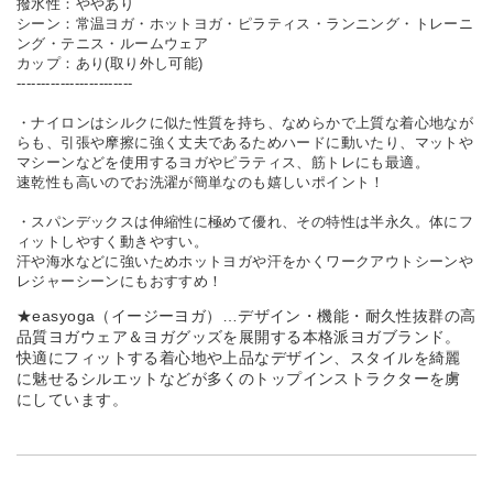
撥水性：ややあり
シーン：常温ヨガ・ホットヨガ・ピラティス・ランニング・トレーニ
ング・テニス・ルームウェア
カップ：あり(取り外し可能)
------------------------
・ナイロンはシルクに似た性質を持ち、なめらかで上質な着心地なが
らも、引張や摩擦に強く丈夫であるためハードに動いたり、マットや
マシーンなどを使用するヨガやピラティス、筋トレにも最適。
速乾性も高いのでお洗濯が簡単なのも嬉しいポイント！
・スパンデックスは伸縮性に極めて優れ、その特性は半永久。体にフ
ィットしやすく動きやすい。
汗や海水などに強いためホットヨガや汗をかくワークアウトシーンや
レジャーシーンにもおすすめ！
★easyoga（イージーヨガ）…デザイン・機能・耐久性抜群の高
品質ヨガウェア＆ヨガグッズを展開する本格派ヨガブランド。
快適にフィットする着心地や上品なデザイン、スタイルを綺麗
に魅せるシルエットなどが多くのトップインストラクターを虜
にしています。