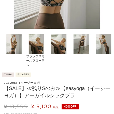
ブラックスモ
ールフローラ
ル
YOGA
PILATES
easyoga（イージーヨガ）
【SALE】≪残りSのみ≫【easyoga（イージー
ヨガ）】アーガイルシックブラ
¥
13,500
¥
8,100
40%OFF
税込