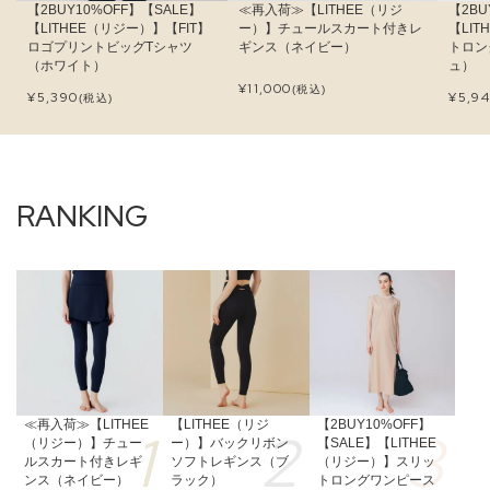
【2BUY10%OFF】【SALE】
≪再入荷≫【LITHEE（リジ
【2BU
【LITHEE（リジー）】【FIT】
ー）】チュールスカート付きレ
【LI
ロゴプリントビッグTシャツ
ギンス（ネイビー）
トロン
（ホワイト）
ュ）
¥
11,000
(税込)
¥
5,390
¥
5,9
(税込)
≪再入荷≫【LITHEE
【LITHEE（リジ
【2BUY10%OFF】
（リジー）】チュー
ー）】バックリボン
【SALE】【LITHEE
ルスカート付きレギ
ソフトレギンス（ブ
（リジー）】スリッ
ンス（ネイビー）
ラック）
トロングワンピース