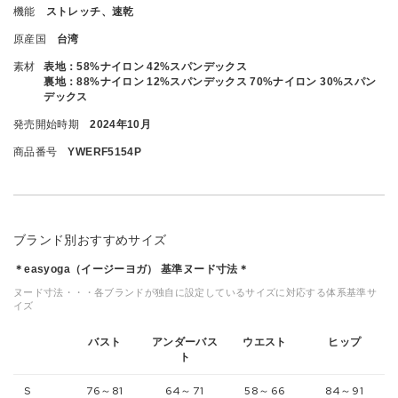
機能
ストレッチ、速乾
原産国
台湾
素材
表地：58%ナイロン 42%スパンデックス
裏地：88%ナイロン 12%スパンデックス 70%ナイロン 30%スパン
デックス
発売開始時期
2024年10月
商品番号
YWERF5154P
ブランド別おすすめサイズ
＊easyoga（イージーヨガ） 基準ヌード寸法＊
ヌード寸法・・・各ブランドが独自に設定しているサイズに対応する体系基準サ
イズ
バスト
アンダーバス
ウエスト
ヒップ
ト
S
76～81
64～71
58～66
84～91