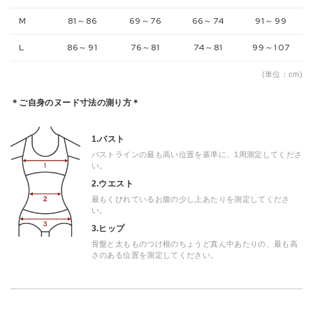
M
81～86
69～76
66～74
91～99
L
86～91
76～81
74～81
99～107
(単位：cm)
＊ご自身のヌード寸法の測り方＊
1.バスト
バストラインの最も高い位置を基準に、1周測定してくださ
い。
2.ウエスト
最もくびれているお腹の少し上あたりを測定してくださ
い。
3.ヒップ
骨盤と太もものつけ根のちょうど真ん中あたりの、最も高
さのある位置を測定してください。