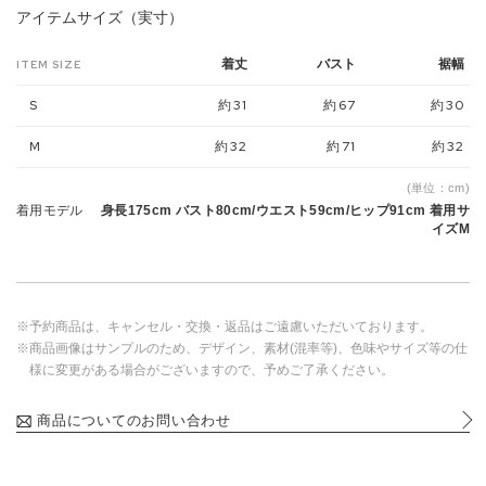
アイテムサイズ（実寸）
着丈
バスト
裾幅
ITEM SIZE
S
約31
約67
約30
M
約32
約71
約32
(単位：cm)
着用モデル
身長175cm バスト80cm/ウエスト59cm/ヒップ91cm 着用サ
イズM
※予約商品は、キャンセル・交換・返品はご遠慮いただいております。
※商品画像はサンプルのため、デザイン、素材(混率等)、色味やサイズ等の仕
様に変更がある場合がございますので、予めご了承ください。
商品についてのお問い合わせ