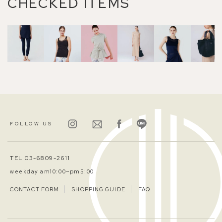
CHECKED ITEMS
FOLLOW US
TEL 03-6809-2611
weekday am10:00~pm5:00
CONTACT FORM
SHOPPING GUIDE
FAQ