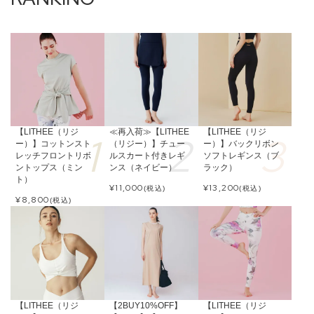
【LITHEE（リジ
≪再入荷≫【LITHEE
【LITHEE（リジ
ー）】コットンスト
（リジー）】チュー
ー）】バックリボン
レッチフロントリボ
ルスカート付きレギ
ソフトレギンス（ブ
ントップス（ミン
ンス（ネイビー）
ラック）
ト）
¥
11,000
¥
13,200
(税込)
(税込)
¥
8,800
(税込)
【LITHEE（リジ
【2BUY10%OFF】
【LITHEE（リジ