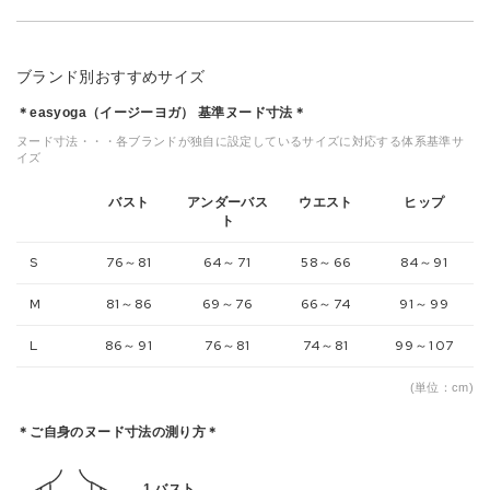
ブランド別おすすめサイズ
＊easyoga（イージーヨガ） 基準ヌード寸法＊
ヌード寸法・・・各ブランドが独自に設定しているサイズに対応する体系基準サ
イズ
バスト
アンダーバス
ウエスト
ヒップ
ト
S
76～81
64～71
58～66
84～91
M
81～86
69～76
66～74
91～99
L
86～91
76～81
74～81
99～107
(単位：cm)
＊ご自身のヌード寸法の測り方＊
1.バスト