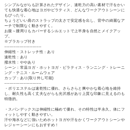
シンプルながらも計算されたデザイン、速乾力の高い素材で汗をかい
ても快適な着心地はヨガやピラティス、どんなワークアウトシーンに
もぴったり。
ちょうどいい肩のストラップの太さで安定感を出し、背中の綺麗なア
ーチで制限なく動きやすく。
お腹～腰周りもカバーするシルエットで上半身を自然とメイクアッ
プ。
※ブラカップ付き
-----------------------------
伸縮性・ストレッチ性：あり
速乾性：あり
撥水性：ややあり
シーン：常温ヨガ・ホットヨガ・ピラティス・ランニング・トレーニ
ング・テニス・ルームウェア
カップ：あり(取り外し可能)
-----------------------------
・ポリエステルは速乾性に優れ、さらさらと爽やかな着心地を維持
し、耐久性も高く丈夫ながらも光沢感があり上質な印象に見えるのも
特徴的。
・スパンデックスは伸縮性に極めて優れ、その特性は半永久。体にフ
ィットしやすく動きやすい。
汗や海水などに強いためホットヨガや汗をかくワークアウトシーンや
レジャーシーンにもおすすめ！