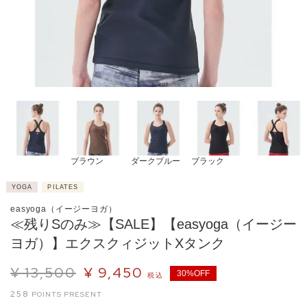
ブラウン
ダークブルー
ブラック
YOGA
PILATES
easyoga（イージーヨガ）
≪残りSのみ≫【SALE】【easyoga（イージー
ヨガ）】エクスクィジットXタンク
¥
13,500
¥
9,450
30%OFF
税込
258