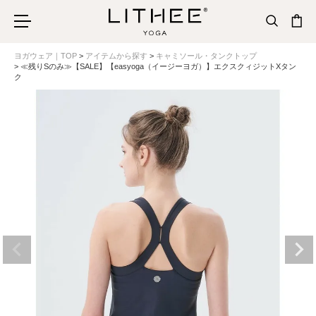
ヨガウェア｜TOP
アイテムから探す
キャミソール・タンクトップ
≪残りSのみ≫【SALE】【easyoga（イージーヨガ）】エクスクィジットXタン
ク