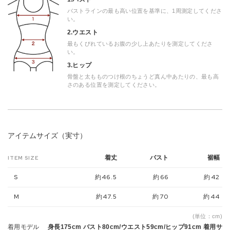
バストラインの最も高い位置を基準に、1周測定してくださ
い。
2.ウエスト
最もくびれているお腹の少し上あたりを測定してくださ
い。
3.ヒップ
骨盤と太もものつけ根のちょうど真ん中あたりの、最も高
さのある位置を測定してください。
アイテムサイズ（実寸）
着丈
バスト
裾幅
ITEM SIZE
S
約46.5
約66
約42
M
約47.5
約70
約44
(単位：cm)
着用モデル
身長175cm バスト80cm/ウエスト59cm/ヒップ91cm 着用サ