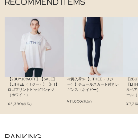
RECOMMEND ITEMS
【2BUY10%OFF】【SALE】
≪再入荷≫【LITHEE（リジ
【2BU
【LITHEE（リジー）】【FIT】
ー）】チュールスカート付きレ
【LI
ロゴプリントビッグTシャツ
ギンス（ネイビー）
ルベア
（ホワイト）
ール（
¥
11,000
(税込)
¥
5,390
¥
7,26
(税込)