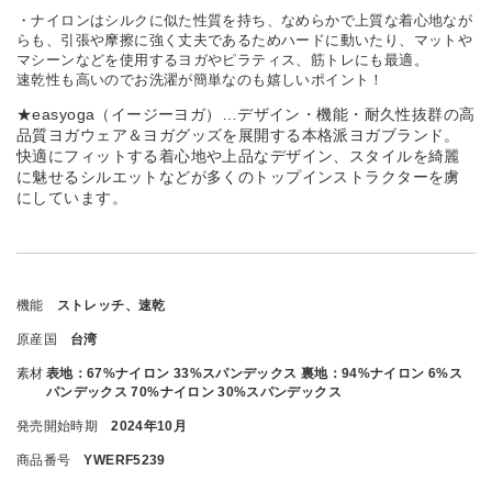
・ナイロンはシルクに似た性質を持ち、なめらかで上質な着心地なが
らも、引張や摩擦に強く丈夫であるためハードに動いたり、マットや
マシーンなどを使用するヨガやピラティス、筋トレにも最適。
速乾性も高いのでお洗濯が簡単なのも嬉しいポイント！
★easyoga（イージーヨガ）…デザイン・機能・耐久性抜群の高
品質ヨガウェア＆ヨガグッズを展開する本格派ヨガブランド。
快適にフィットする着心地や上品なデザイン、スタイルを綺麗
に魅せるシルエットなどが多くのトップインストラクターを虜
にしています。
機能
ストレッチ、速乾
原産国
台湾
素材
表地：67%ナイロン 33%スパンデックス 裏地：94%ナイロン 6%ス
パンデックス 70%ナイロン 30%スパンデックス
発売開始時期
2024年10月
商品番号
YWERF5239