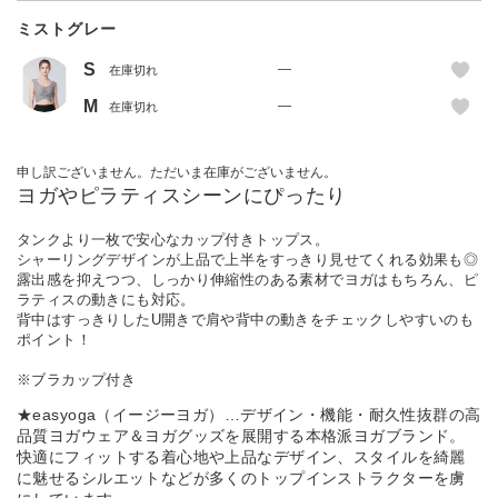
ミストグレー
S
—
在庫切れ
M
—
在庫切れ
申し訳ございません。ただいま在庫がございません。
ヨガやピラティスシーンにぴったり
タンクより一枚で安心なカップ付きトップス。
シャーリングデザインが上品で上半をすっきり見せてくれる効果も◎
露出感を抑えつつ、しっかり伸縮性のある素材でヨガはもちろん、ピ
ラティスの動きにも対応。
背中はすっきりしたU開きで肩や背中の動きをチェックしやすいのも
ポイント！
※ブラカップ付き
★easyoga（イージーヨガ）…デザイン・機能・耐久性抜群の高
品質ヨガウェア＆ヨガグッズを展開する本格派ヨガブランド。
快適にフィットする着心地や上品なデザイン、スタイルを綺麗
に魅せるシルエットなどが多くのトップインストラクターを虜