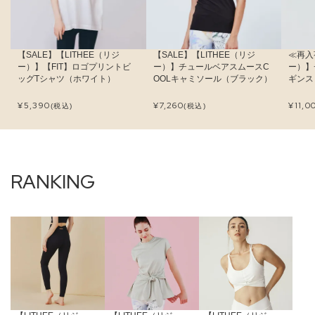
【SALE】【LITHEE（リジ
【SALE】【LITHEE（リジ
≪再入
ー）】【FIT】ロゴプリントビ
ー）】チュールベアスムースC
ー）】
ッグTシャツ（ホワイト）
OOLキャミソール（ブラック）
ギンス
¥
5,390
¥
7,260
¥
11,0
(税込)
(税込)