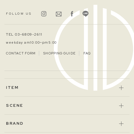
FOLLOW US
TEL 03-6809-2611
weekday am10:00~pm5:00
CONTACT FORM
SHOPPING GUIDE
FAQ
ITEM
SCENE
BRAND