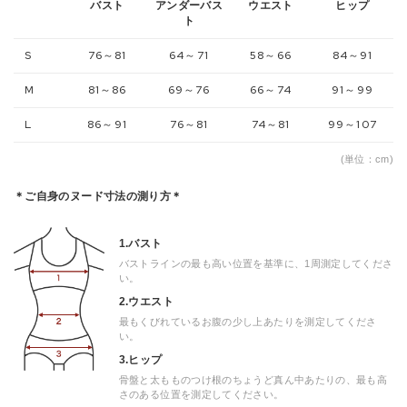
バスト
アンダーバス
ウエスト
ヒップ
ト
S
76～81
64～71
58～66
84～91
M
81～86
69～76
66～74
91～99
L
86～91
76～81
74～81
99～107
(単位：cm)
＊ご自身のヌード寸法の測り方＊
1.バスト
バストラインの最も高い位置を基準に、1周測定してくださ
い。
2.ウエスト
最もくびれているお腹の少し上あたりを測定してくださ
い。
3.ヒップ
骨盤と太もものつけ根のちょうど真ん中あたりの、最も高
さのある位置を測定してください。