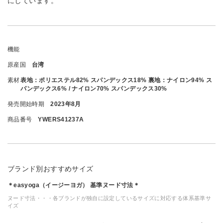
にしています。
機能
原産国
台湾
素材
表地：ポリエステル82% スパンデックス18% 裏地：ナイロン94% ス
パンデックス6% / ナイロン70% スパンデックス30%
発売開始時期
2023年8月
商品番号
YWERS41237A
ブランド別おすすめサイズ
＊easyoga（イージーヨガ） 基準ヌード寸法＊
ヌード寸法・・・各ブランドが独自に設定しているサイズに対応する体系基準サ
イズ