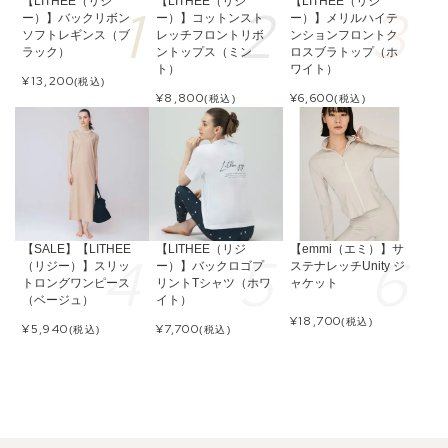
【LITHEE（リジ
【LITHEE（リジ
【LITHEE（リジ
ー）】バックリボン
ー）】コットンスト
ー）】メリルハイテ
ソフトレギンス（ブ
レッチフロントリボ
ンションフロントク
ラック）
ントップス（ミン
ロスブラトップ（ホ
ト）
ワイト）
¥
13,200
(税込)
¥
8,800
¥
6,600
(税込)
(税込)
【SALE】【LITHEE
【LITHEE（リジ
【emmi（エミ）】サ
（リジー）】スリッ
ー）】バックロゴプ
ステナレッチUnity ジ
トロングワンピース
リントTシャツ（ホワ
ャケット
（ベージュ）
イト）
¥
18,700
(税込)
¥
5,940
¥
7,700
(税込)
(税込)