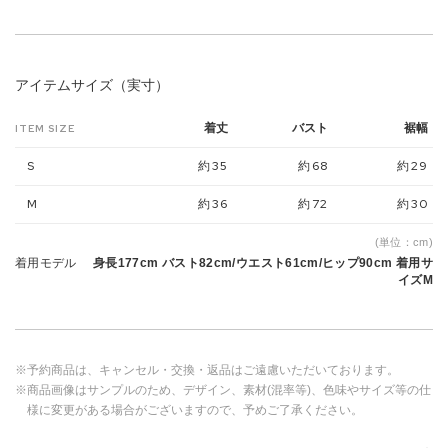
アイテムサイズ（実寸）
着丈
バスト
裾幅
ITEM SIZE
S
約35
約68
約29
M
約36
約72
約30
(単位：cm)
着用モデル
身長177cm バスト82cm/ウエスト61cm/ヒップ90cm 着用サ
イズM
※予約商品は、キャンセル・交換・返品はご遠慮いただいております。
※商品画像はサンプルのため、デザイン、素材(混率等)、色味やサイズ等の仕
様に変更がある場合がございますので、予めご了承ください。