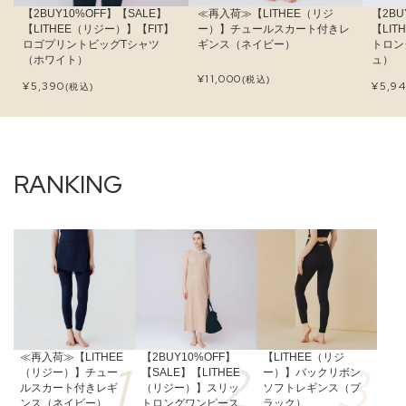
【2BUY10%OFF】【SALE】
≪再入荷≫【LITHEE（リジ
【2BU
【LITHEE（リジー）】【FIT】
ー）】チュールスカート付きレ
【LI
ロゴプリントビッグTシャツ
ギンス（ネイビー）
トロン
（ホワイト）
ュ）
¥
11,000
(税込)
¥
5,390
¥
5,9
(税込)
≪再入荷≫【LITHEE
【2BUY10%OFF】
【LITHEE（リジ
（リジー）】チュー
【SALE】【LITHEE
ー）】バックリボン
ルスカート付きレギ
（リジー）】スリッ
ソフトレギンス（ブ
ンス（ネイビー）
トロングワンピース
ラック）