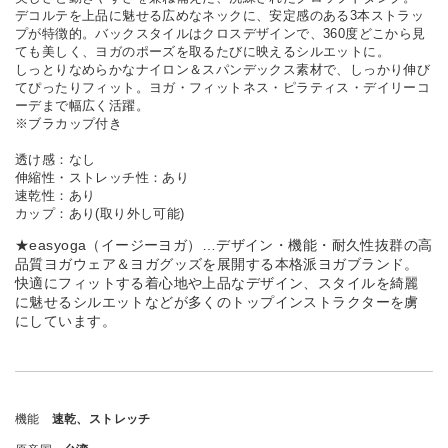
デコルテを上品に魅せる広めなネックに、安定感のある3本ストラッ
プが特徴的。バックスタイルはクロスデザインで、360度どこから見
ても美しく、ヨガのポーズを取るたびに映えるシルエットに。
しっとりなめらかなナイロン＆スパンデックス素材で、しっかり伸び
てぴったりフィット。ヨガ・フィットネス・ピラティス・デイリーコ
ーデまで幅広く活躍。
※ブラカップ付き
透け感：なし
伸縮性・ストレッチ性：あり
速乾性：あり
カップ：あり(取り外し可能)
★easyoga（イージーヨガ）…デザイン・機能・耐久性抜群の高
品質ヨガウェア＆ヨガグッズを展開する本格派ヨガブランド。
快適にフィットする着心地や上品なデザイン、スタイルを綺麗
に魅せるシルエットなどが多くのトップインストラクターを虜
にしています。
機能
速乾、ストレッチ