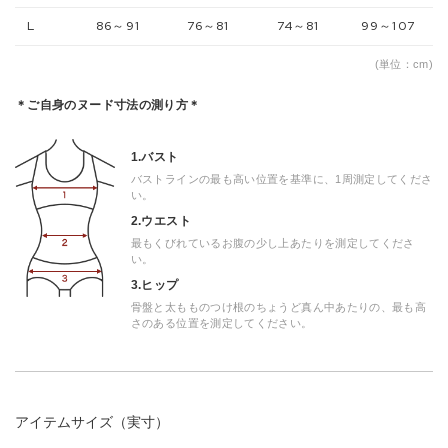
L
86～91
76～81
74～81
99～107
(単位：cm)
＊ご自身のヌード寸法の測り方＊
1.バスト
バストラインの最も高い位置を基準に、1周測定してくださ
い。
2.ウエスト
最もくびれているお腹の少し上あたりを測定してくださ
い。
3.ヒップ
骨盤と太もものつけ根のちょうど真ん中あたりの、最も高
さのある位置を測定してください。
アイテムサイズ（実寸）