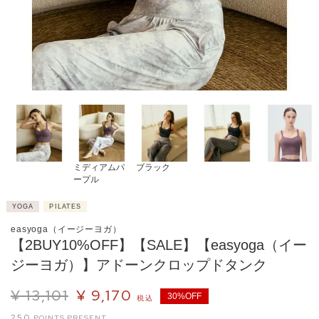
ミディアムパ
ブラック
ープル
YOGA
PILATES
easyoga（イージーヨガ）
【2BUY10%OFF】【SALE】【easyoga（イー
ジーヨガ）】アドーンクロップドタンク
¥
13,101
¥
9,170
30%OFF
税込
250