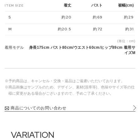
着丈
バスト
裾幅(cm)
ITEM SIZE
S
約20
約69
約29
M
約20.5
約72
約31
(単位：cm)
着用モデル
身長175cm バスト80cm/ウエスト60cm/ヒップ89cm 着用サ
イズM
※予約商品は、キャンセル・交換・返品はご遠慮いただいております。
※商品画像はサンプルのため、デザイン、素材(混率等)、色味やサイズ等の仕
様に変更がある場合がございますので、予めご了承ください。
商品についてのお問い合わせ
VARIATION