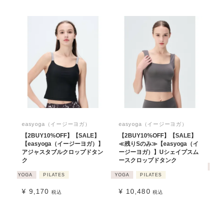
easyoga（イージーヨガ）
easyoga（イージーヨガ）
【2BUY10%OFF】【SALE】
【2BUY10%OFF】【SALE】
【easyoga（イージーヨガ）】
≪残りSのみ≫【easyoga（イ
アジャスタブルクロップドタン
ージーヨガ）】Uシェイプスム
ク
ースクロップドタンク
Y
YOGA
PILATES
YOGA
PILATES
¥
9,170
¥
10,480
税込
税込