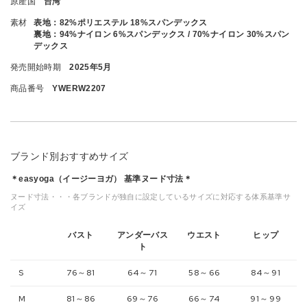
原産国
台湾
素材
表地：82%ポリエステル 18%スパンデックス
裏地：94%ナイロン 6%スパンデックス / 70%ナイロン 30%スパン
デックス
発売開始時期
2025年5月
商品番号
YWERW2207
ブランド別おすすめサイズ
＊easyoga（イージーヨガ） 基準ヌード寸法＊
ヌード寸法・・・各ブランドが独自に設定しているサイズに対応する体系基準サ
イズ
バスト
アンダーバス
ウエスト
ヒップ
ト
S
76～81
64～71
58～66
84～91
M
81～86
69～76
66～74
91～99