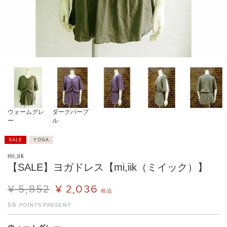
ウォームグレ
ダークパープ
ー
ル
SALE
YOGA
mi,iik
【SALE】ヨガドレス【mi,iik（ミイック）】
¥
5,852
¥
2,036
税込
56