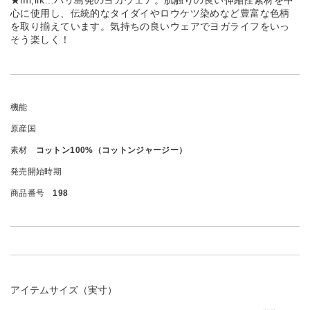
★mi,iik…バリ島発のヨガウェア。肌触りの良い伸縮性素材を中
心に使用し、伝統的なタイダイやロウケツ染めなど豊富な色柄
を取り揃えています。気持ちの良いウェアでヨガライフをいっ
そう楽しく！
機能
原産国
素材
コットン100%（コットンジャージー）
発売開始時期
商品番号
198
アイテムサイズ（実寸）