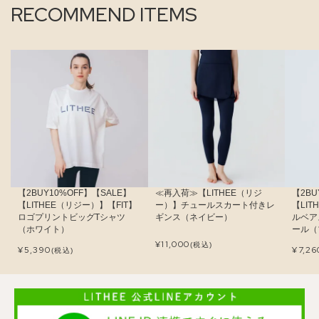
RECOMMEND ITEMS
【2BUY10%OFF】【SALE】
≪再入荷≫【LITHEE（リジ
【2BU
【LITHEE（リジー）】【FIT】
ー）】チュールスカート付きレ
【LI
ロゴプリントビッグTシャツ
ギンス（ネイビー）
ルベア
（ホワイト）
ール（
¥
11,000
(税込)
¥
5,390
¥
7,26
(税込)