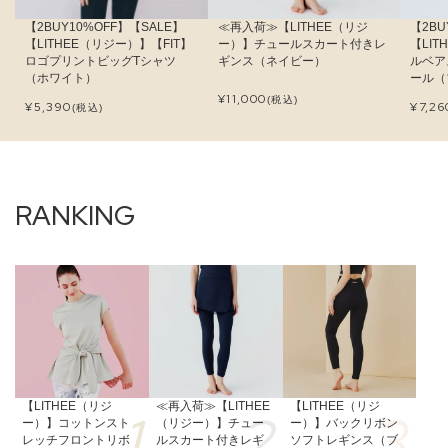
【2BUY10%OFF】【SALE】
≪再入荷≫【LITHEE（リジ
【2BU
【LITHEE（リジー）】【FIT】
ー）】チュールスカート付きレ
【LI
ロゴプリントビッグTシャツ
ギンス（ネイビー）
ルベア
（ホワイト）
ール（
¥
11,000
(税込)
¥
5,390
¥
7,26
(税込)
【LITHEE（リジ
≪再入荷≫【LITHEE
【LITHEE（リジ
ー）】コットンスト
（リジー）】チュー
ー）】バックリボン
レッチフロントリボ
ルスカート付きレギ
ソフトレギンス（ブ