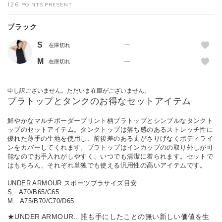
126
ブラック
S
—
在庫切れ
M
—
在庫切れ
申し訳ございません。ただいま在庫がございません。
ブラトップとタンクのお得なセットアイテム
鮮やかなマルチボーダープリント柄ブラトップとシンプルなタンクト
ップのセットアイテム。タンクトップは落ち感のあるストレッチ性に
優れた薄手の生地を使用し、前後差のある丈がさりげなくボディライ
ンをカバーしてくれます。ブラトップはインカップのの取り外しが可
能なのでお手入れがしやすく、いつでも清潔に着られます。セットで
はもちろん、それぞれ単独でも使える汎用性の高いアイテムです。
UNDER ARMOUR スポーツブラサイズ目安
S…A70/B65/C65
M…A75/B70/C70/D65
★UNDER ARMOUR…誰も手にしたことの無い新しい価値を生