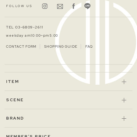
FOLLOW US
TEL 03-6809-2611
weekday am10:00~pm5:00
CONTACT FORM
SHOPPING GUIDE
FAQ
ITEM
SCENE
BRAND
MEMBER’S PRICE