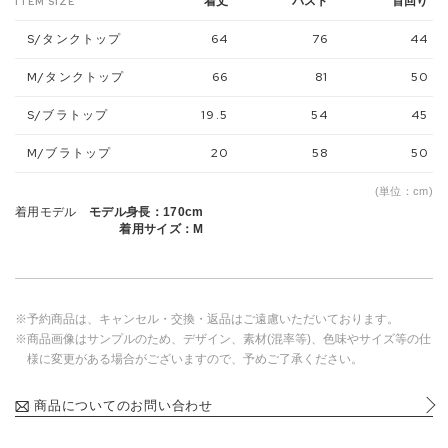
着丈
バスト
首回り
ITEM SIZE
S/タンクトップ
64
76
44
M/タンクトップ
66
81
50
S/ブラトップ
19.5
54
45
M/ブラトップ
20
58
50
(単位：cm)
着用モデル
モデル身長：170cm
着用サイズ：M
※予約商品は、キャンセル・交換・返品はご遠慮いただいております。
※商品画像はサンプルのため、デザイン、素材(混率等)、色味やサイズ等の仕
様に変更がある場合がございますので、予めご了承ください。
商品についてのお問い合わせ