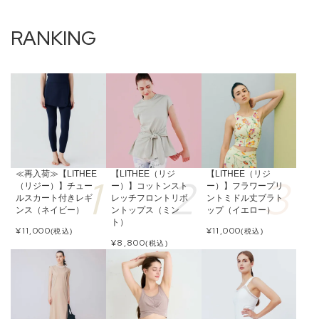
≪再入荷≫【LITHEE
【LITHEE（リジ
【LITHEE（リジ
（リジー）】チュー
ー）】コットンスト
ー）】フラワープリ
ルスカート付きレギ
レッチフロントリボ
ントミドル丈ブラト
ンス（ネイビー）
ントップス（ミン
ップ（イエロー）
ト）
¥
11,000
¥
11,000
(税込)
(税込)
¥
8,800
(税込)