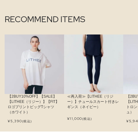
RECOMMEND ITEMS
【2BUY10%OFF】【SALE】
≪再入荷≫【LITHEE（リジ
【2BU
【LITHEE（リジー）】【FIT】
ー）】チュールスカート付きレ
【LI
ロゴプリントビッグTシャツ
ギンス（ネイビー）
トロン
（ホワイト）
ュ）
¥
11,000
(税込)
¥
5,390
¥
5,9
(税込)