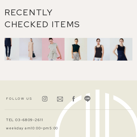
RECENTLY
CHECKED ITEMS
FOLLOW US
TEL 03-6809-2611
weekday am10:00~pm5:00