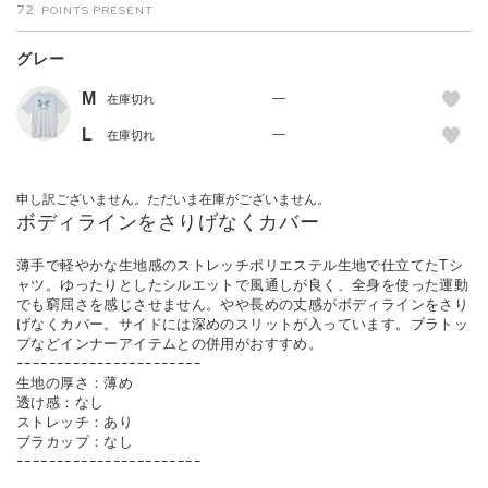
72
グレー
M
—
在庫切れ
L
—
在庫切れ
申し訳ございません。ただいま在庫がございません。
ボディラインをさりげなくカバー
薄手で軽やかな生地感のストレッチポリエステル生地で仕立てたTシ
ャツ。ゆったりとしたシルエットで風通しが良く、全身を使った運動
でも窮屈さを感じさせません。やや長めの丈感がボディラインをさり
げなくカバー。サイドには深めのスリットが入っています。ブラトッ
プなどインナーアイテムとの併用がおすすめ。
ｰｰｰｰｰｰｰｰｰｰｰｰｰｰｰｰｰｰｰｰｰｰｰ
生地の厚さ：薄め
透け感：なし
ストレッチ：あり
ブラカップ：なし
ｰｰｰｰｰｰｰｰｰｰｰｰｰｰｰｰｰｰｰｰｰｰｰ