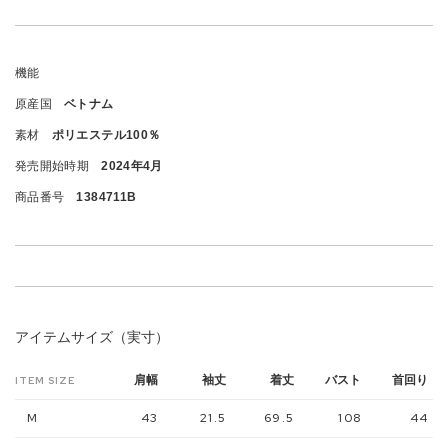
機能
原産国
ベトナム
素材
ポリエステル100％
発売開始時期
2024年4月
商品番号
1384711B
アイテムサイズ（実寸）
肩幅
袖丈
着丈
バスト
首回り
ITEM SIZE
M
43
21.5
69.5
108
44